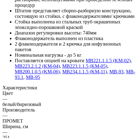
процедур
Штатив представляет сборно-разборную конструкцию,
состоящую из стойки, с флаконодержателями/ крючками
Стойка выполнена из стальных труб окрашенных
эпоксидно-порошковой краской
Диапазон регулировки высоты: 740мм
Флаконодержатель выполнен из пластика
2 флаконодержателя и 2 крючка для инфузионных
пакетов
Номинальная нагрузка - до 5 кг
Поставляется опцией на кровати
MB221.1.1.5 (KM-02)
,
MB223.2.1.2 (KM-04)
,
МВ223.1.1.5 (KM-05)
,
MB200.1.0.5 (KM-06)
,
MB234.1.1.5 (KM-11)
,
МВ-93
,
MB-
93.1
,
МВ-95
Характеристики
Цвет
—
белый/бирюзовый
Производитель
—
ПРОМЕТ
Ширина, см
—
251