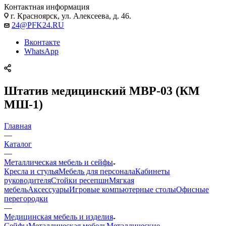
Контактная информация
г. Красноярск, ул. Алексеева, д. 46.
24@PFK24.RU
Вконтакте
WhatsApp
Штатив медицинский MBP-03 (КМ
МШ-1)
Главная
—
Каталог
—
Металлическая мебель и сейфы
Кресла и стулья
Мебель для персонала
Кабинеты
руководителя
Стойки ресепшн
Мягкая
мебель
Аксессуары
Игровые компьютерные столы
Офисные
перегородки
—
Медицинская мебель и изделия
Сейфы
Металлическая мебель
Металлические