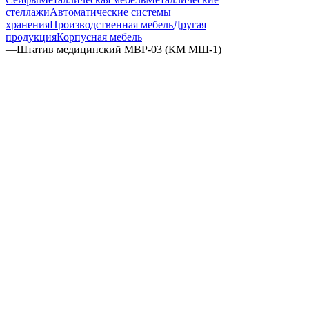
стеллажи
Автоматические системы
хранения
Производственная мебель
Другая
продукция
Корпусная мебель
—
Штатив медицинский MBP-03 (КМ МШ-1)