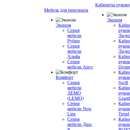
Кабинеты руково
Мебель для персонала
Эконом
Эконом
Каби
Серия
руков
мебели
Лиде
Рубин
Каби
Серия
руков
мебели
Лиде
Альфа
Каби
Серия
руков
мебели Арго
Цезар
Каби
Комфорт
руков
Серия
Swift
мебели
Каби
ЛЕМО
руков
(LEMO)
Grand
Серия
Каби
мебели New
руков
Line
Trend
Серия
Каби
мебели Дин-
руков
Р
BON