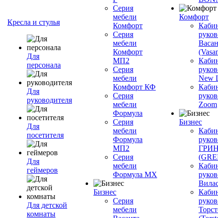
Серия
мебели
Комфорт
Кресла и стулья
Комфорт
Каби
Серия
руков
мебели
Васан
Комфорт
(Vasan
Для
МП2
Каби
персонала
Серия
руков
мебели
New L
Комфорт КФ
Каби
Для
Серия
руков
руководителя
мебели
Zoom
Формула
Серия
Бизнес
Для
мебели
Каби
посетителя
Формула
руков
МП2
ГРИ
Серия
(GR
Для
мебели
Каби
геймеров
Формула МХ
руков
Вилас
Бизнес
Каби
Серия
руков
Для детской
мебели
Торст
комнаты