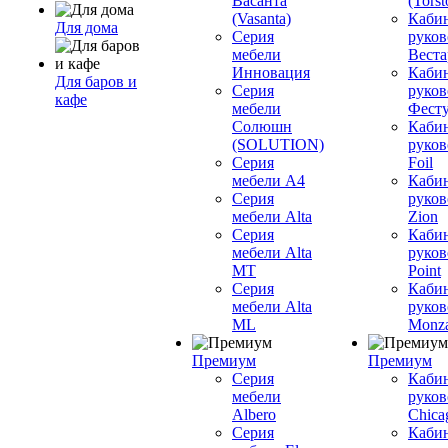
Васанта
(Torst
(Vasanta)
Каби
Для дома
Серия
руков
мебели
Вестар
Инновация
Каби
Для баров и
Серия
руков
кафе
мебели
Фесту
Солюшн
Каби
(SOLUTION)
руков
Серия
Foil
мебели A4
Каби
Серия
руков
мебели Alta
Zion
Серия
Каби
мебели Alta
руков
MT
Point
Серия
Каби
мебели Alta
руков
ML
Monz
Премиум
Премиум
Серия
Каби
мебели
руков
Albero
Chica
Серия
Каби