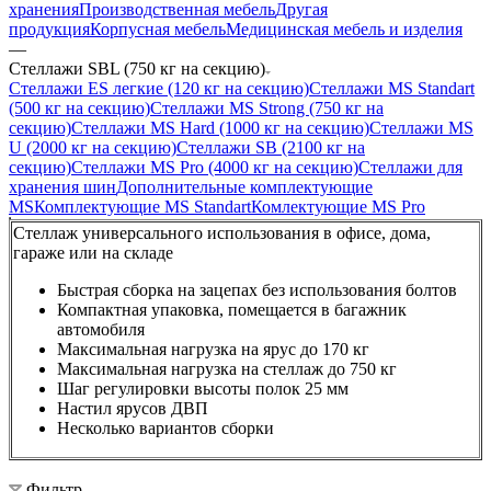
хранения
Производственная мебель
Другая
продукция
Корпусная мебель
Медицинская мебель и изделия
—
Стеллажи SBL (750 кг на секцию)
Стеллажи ES легкие (120 кг на секцию)
Стеллажи MS Standart
(500 кг на секцию)
Стеллажи MS Strong (750 кг на
секцию)
Стеллажи MS Hard (1000 кг на секцию)
Стеллажи MS
U (2000 кг на секцию)
Стеллажи SB (2100 кг на
секцию)
Стеллажи MS Pro (4000 кг на секцию)
Стеллажи для
хранения шин
Дополнительные комплектующие
MS
Комплектующие MS Standart
Комлектующие MS Pro
Стеллаж универсального использования в офисе, дома,
гараже или на складе
Быстрая сборка на зацепах без использования болтов
Компактная упаковка, помещается в багажник
автомобиля
Максимальная нагрузка на ярус до 170 кг
Максимальная нагрузка на стеллаж до 750 кг
Шаг регулировки высоты полок 25 мм
Настил ярусов ДВП
Несколько вариантов сборки
Фильтр