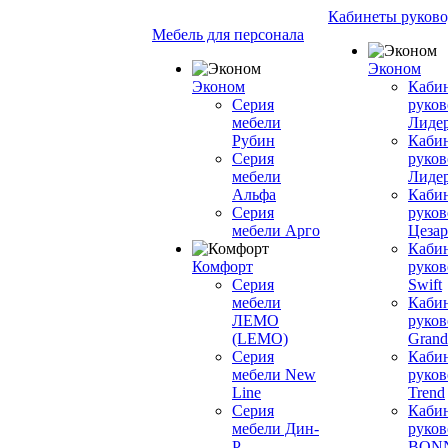
Кабинеты руково
Мебель для персонала
Эконом
Эконом
Каби
Серия
руков
мебели
Лиде
Рубин
Каби
Серия
руков
мебели
Лиде
Альфа
Каби
Серия
руков
мебели Арго
Цезар
Каби
Комфорт
руков
Серия
Swift
мебели
Каби
ЛЕМО
руков
(LEMO)
Grand
Серия
Каби
мебели New
руков
Line
Trend
Серия
Каби
мебели Дин-
руков
Р
BON