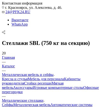
Контактная информация
г. Красноярск, ул. Алексеева, д. 46.
24@PFK24.RU
Вконтакте
WhatsApp
Стеллажи SBL (750 кг на секцию)
20
Главная
—
Каталог
—
Металлическая мебель и сейфы
Кресла и стулья
Мебель для персонала
Кабинеты
руководителя
Стойки ресепшн
Мягкая
мебель
Аксессуары
Игровые компьютерные столы
Офисные
перегородки
—
Металлические стеллажи
Сейфы
Металлическая мебель
Автоматические системы