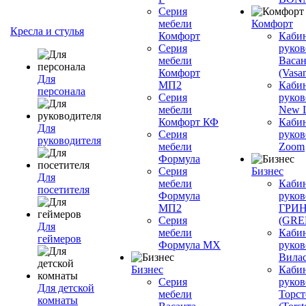
Серия
мебели
Комфорт
Кресла и стулья
Комфорт
Каби
Серия
руков
мебели
Васан
Комфорт
(Vasan
Для
МП2
Каби
персонала
Серия
руков
мебели
New L
Комфорт КФ
Каби
Для
Серия
руков
руководителя
мебели
Zoom
Формула
Серия
Бизнес
Для
мебели
Каби
посетителя
Формула
руков
МП2
ГРИ
Серия
(GR
Для
мебели
Каби
геймеров
Формула МХ
руков
Вилас
Бизнес
Каби
Серия
руков
Для детской
мебели
Торст
комнаты