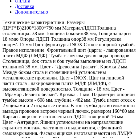
Оплата
Доставка
Дополнительно
Технические характеристики: Размеры
(Ш*Г*В)2100*1800*750 мм МатериалЛДСПТолщина
столешницы- 38 мм Толщина боковин38 мм, Толщина царги
18 ммю Опоры ЛДСП Толщина опор38 мм Регулировка
опор+/- 15 мм Цвет фурнитуры INOX Стол с опорной тумбой.
Правое исполнение. Фронтальный щит (царга) - лакированная
плита МДФ (ЛМДФ). Тумба с лючком для вывода проводов.
Столешница, бок стола и бок тумбы выполнены из ЛДСП
толщиной 38 мм. Цвет - "Древесина Графит". Кромка 2 мм.
Между боком стола и столешницей установлены
металлические проставки. Цвет - INOX. Щит на лицевой
части стола - лакированная плита МДФ (ЛМДФ), с
высокоглянцевой поверхностью. Толщина - 18 мм. Цвет -
"Мрамор Леванто белый". Кромка - 1 мм. Параметры опорной
тумбы: высота - 608 мм, глубина - 482 мм. Тумба имеет отсек с
2 ящиками и 2 открытые ниши. В топ тумбы для возможности
вывода проводов встроен черный лючок, размером 160*80 мм.
Каркасы ящиков изготовлены из ЛДСП толщиной 16 мм.
Цвет - Антрацит. Ящики установлены на направляющие
скрытого монтажа частичного выдвижения, с функцией
самозакрывания. Фасады ящиков изготавливаются из ЛМДФ