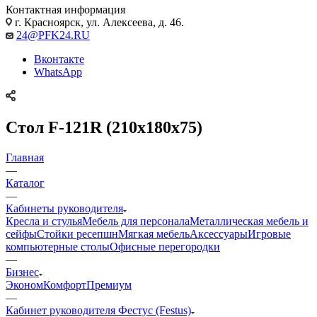
Контактная информация
г. Красноярск, ул. Алексеева, д. 46.
24@PFK24.RU
Вконтакте
WhatsApp
Стол F-121R (210х180х75)
Главная
—
Каталог
—
Кабинеты руководителя
Кресла и стулья
Мебель для персонала
Металлическая мебель и
сейфы
Стойки ресепшн
Мягкая мебель
Аксессуары
Игровые
компьютерные столы
Офисные перегородки
—
Бизнес
Эконом
Комфорт
Премиум
—
Кабинет руководителя Фестус (Festus)