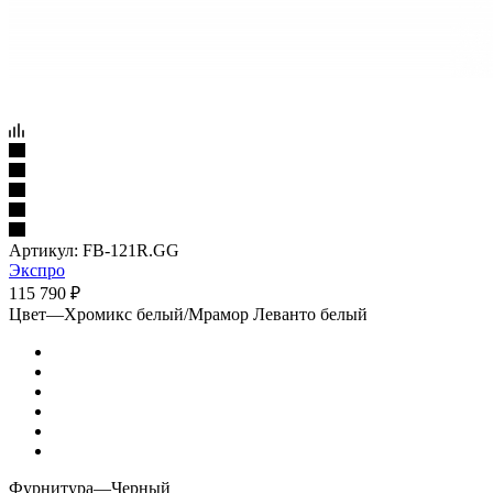
Артикул:
FB-121R.GG
Экспро
115 790
₽
Цвет
—
Хромикс белый/Мрамор Леванто белый
Фурнитура
—
Черный