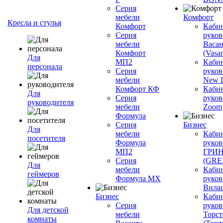
Серия
мебели
Комфорт
Кресла и стулья
Комфорт
Каби
Серия
руков
мебели
Васан
Комфорт
(Vasan
Для
МП2
Каби
персонала
Серия
руков
мебели
New L
Комфорт КФ
Каби
Для
Серия
руков
руководителя
мебели
Zoom
Формула
Серия
Бизнес
Для
мебели
Каби
посетителя
Формула
руков
МП2
ГРИ
Серия
(GR
Для
мебели
Каби
геймеров
Формула МХ
руков
Вилас
Бизнес
Каби
Серия
руков
Для детской
мебели
Торст
комнаты