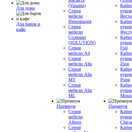
Васанта
(Torst
(Vasanta)
Каби
Для дома
Серия
руков
мебели
Вестар
Инновация
Каби
Для баров и
Серия
руков
кафе
мебели
Фесту
Солюшн
Каби
(SOLUTION)
руков
Серия
Foil
мебели A4
Каби
Серия
руков
мебели Alta
Zion
Серия
Каби
мебели Alta
руков
MT
Point
Серия
Каби
мебели Alta
руков
ML
Monz
Премиум
Премиум
Серия
Каби
мебели
руков
Albero
Chica
Серия
Каби