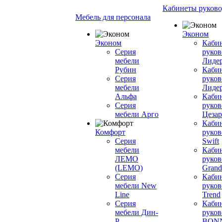
Кабинеты руково
Мебель для персонала
Эконом
Эконом
Каби
Серия
руков
мебели
Лиде
Рубин
Каби
Серия
руков
мебели
Лиде
Альфа
Каби
Серия
руков
мебели Арго
Цезар
Каби
Комфорт
руков
Серия
Swift
мебели
Каби
ЛЕМО
руков
(LEMO)
Grand
Серия
Каби
мебели New
руков
Line
Trend
Серия
Каби
мебели Дин-
руков
Р
BON