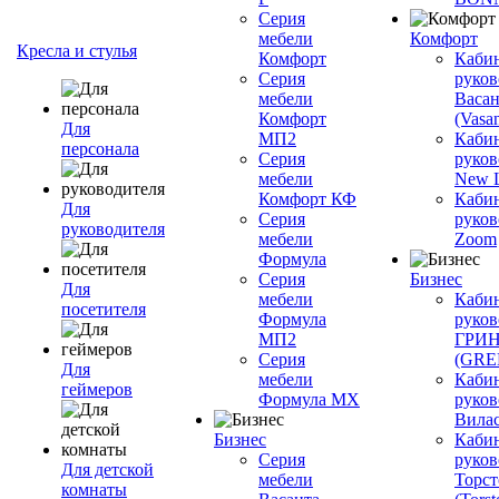
Серия
мебели
Комфорт
Кресла и стулья
Комфорт
Каби
Серия
руков
мебели
Васан
Комфорт
(Vasan
Для
МП2
Каби
персонала
Серия
руков
мебели
New L
Комфорт КФ
Каби
Для
Серия
руков
руководителя
мебели
Zoom
Формула
Серия
Бизнес
Для
мебели
Каби
посетителя
Формула
руков
МП2
ГРИ
Серия
(GR
Для
мебели
Каби
геймеров
Формула МХ
руков
Вилас
Бизнес
Каби
Серия
руков
Для детской
мебели
Торст
комнаты