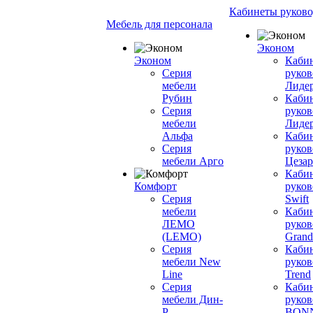
Кабинеты руково
Мебель для персонала
Эконом
Эконом
Каби
Серия
руков
мебели
Лиде
Рубин
Каби
Серия
руков
мебели
Лиде
Альфа
Каби
Серия
руков
мебели Арго
Цезар
Каби
Комфорт
руков
Серия
Swift
мебели
Каби
ЛЕМО
руков
(LEMO)
Grand
Серия
Каби
мебели New
руков
Line
Trend
Серия
Каби
мебели Дин-
руков
Р
BON