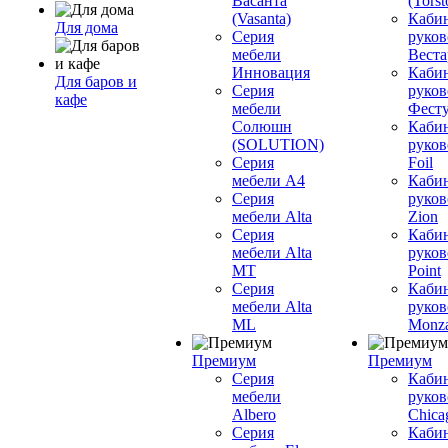
Васанта
(Torst
(Vasanta)
Каби
Для дома
Серия
руков
мебели
Вестар
Инновация
Каби
Для баров и
Серия
руков
кафе
мебели
Фесту
Солюшн
Каби
(SOLUTION)
руков
Серия
Foil
мебели A4
Каби
Серия
руков
мебели Alta
Zion
Серия
Каби
мебели Alta
руков
MT
Point
Серия
Каби
мебели Alta
руков
ML
Monz
Премиум
Премиум
Серия
Каби
мебели
руков
Albero
Chica
Серия
Каби