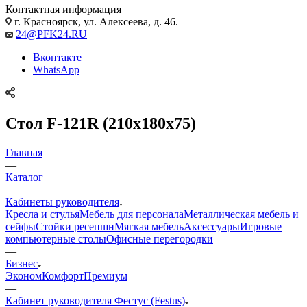
Контактная информация
г. Красноярск, ул. Алексеева, д. 46.
24@PFK24.RU
Вконтакте
WhatsApp
Стол F-121R (210х180х75)
Главная
—
Каталог
—
Кабинеты руководителя
Кресла и стулья
Мебель для персонала
Металлическая мебель и
сейфы
Стойки ресепшн
Мягкая мебель
Аксессуары
Игровые
компьютерные столы
Офисные перегородки
—
Бизнес
Эконом
Комфорт
Премиум
—
Кабинет руководителя Фестус (Festus)