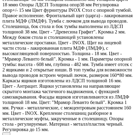
18 ммю Опоры ЛДСП Толщина опор38 мм Регулировка
опор+/- 15 мм Цвет фурнитуры INOX Стол с опорной тумбой.
Правое исполнение. Фронтальный щит (царга) - лакированная
плита МДФ (ЛМДФ). Тумба с лючком для вывода проводов.
Столешница, бок стола и бок тумбы выполнены из ЛДСП
толщиной 38 мм. Цвет - "Древесина Графит". Кромка 2 мм.
Между боком стола и столешницей установлены
металлические проставки. Цвет - INOX. Щит на лицевой
части стола - лакированная плита МДФ (ЛМДФ), с
высокоглянцевой поверхностью. Толщина - 18 мм. Цвет -
"Мрамор Леванто белый". Кромка - 1 мм. Параметры опорной
тумбы: высота - 608 мм, глубина - 482 мм. Тумба имеет отсек с
2 ящиками и 2 открытые ниши. В топ тумбы для возможности
вывода проводов встроен черный лючок, размером 160*80 мм.
Каркасы ящиков изготовлены из ЛДСП толщиной 16 мм.
Цвет - Антрацит. Ящики установлены на направляющие
скрытого монтажа частичного выдвижения, с функцией
самозакрывания. Фасады ящиков изготавливаются из ЛМДФ
толщиной 18 мм. Цвет: "Мрамор Леванто белый". Кромка 1
мм. Ручки - металлические, с межцентровым расстоянием 160
мм. Цвет - INOX. Крепление столешниц разборное в
металлические муфты, закрученные в столешницу. Опоры
стола - регулируемые. Материал - металл/пластик черный.
Регулировка до 15 мм.