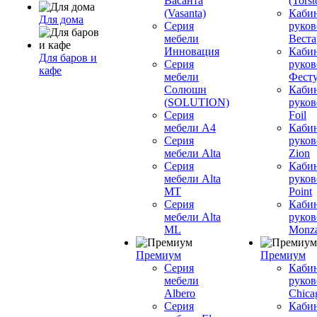
Васанта
(Torst
(Vasanta)
Каби
Для дома
Серия
руков
мебели
Вестар
Инновация
Каби
Для баров и
Серия
руков
кафе
мебели
Фесту
Солюшн
Каби
(SOLUTION)
руков
Серия
Foil
мебели A4
Каби
Серия
руков
мебели Alta
Zion
Серия
Каби
мебели Alta
руков
MT
Point
Серия
Каби
мебели Alta
руков
ML
Monz
Премиум
Премиум
Серия
Каби
мебели
руков
Albero
Chica
Серия
Каби