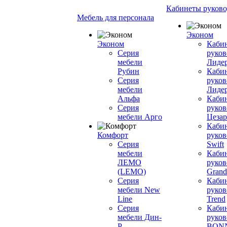
Кабинеты руково
Мебель для персонала
Эконом
Эконом
Каби
Серия
руков
мебели
Лиде
Рубин
Каби
Серия
руков
мебели
Лиде
Альфа
Каби
Серия
руков
мебели Арго
Цезар
Каби
Комфорт
руков
Серия
Swift
мебели
Каби
ЛЕМО
руков
(LEMO)
Grand
Серия
Каби
мебели New
руков
Line
Trend
Серия
Каби
мебели Дин-
руков
Р
BON