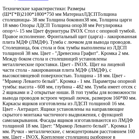
Технические характеристики: Размеры
(Ш*Г*В)2100*1800*750 мм МатериалЛДСПТолщина
столешницы- 38 мм Толщина боковин38 мм, Толщина царги
18 ммю Опоры ЛДСП Толщина опор38 мм Регулировка
опор+/- 15 мм Цвет фурнитуры INOX Стол с опорной тумбой.
Правое исполнение. Фронтальный щит (царга) - лакированная
плита МДФ (ЛМДФ). Тумба с лючком для вывода проводов.
Столешница, бок стола и бок тумбы выполнены из ЛДСП
толщиной 38 мм. Цвет - "Древесина Графит". Кромка 2 мм.
Между боком стола и столешницей установлены
металлические проставки. Цвет - INOX. Щит на лицевой
части стола - лакированная плита МДФ (ЛМДФ), с
высокоглянцевой поверхностью. Толщина - 18 мм. Цвет -
"Мрамор Леванто белый". Кромка - 1 мм. Параметры опорной
тумбы: высота - 608 мм, глубина - 482 мм. Тумба имеет отсек с
2 ящиками и 2 открытые ниши. В топ тумбы для возможности
вывода проводов встроен черный лючок, размером 160*80 мм.
Каркасы ящиков изготовлены из ЛДСП толщиной 16 мм.
Цвет - Антрацит. Ящики установлены на направляющие
скрытого монтажа частичного выдвижения, с функцией
самозакрывания. Фасады ящиков изготавливаются из ЛМДФ
толщиной 18 мм. Цвет: "Мрамор Леванто белый". Кромка 1
мм. Ручки - металлические, с межцентровым расстоянием 160
мм. Цвет - INOX. Крепление столешниц разборное в