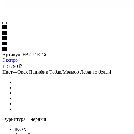
Артикул:
FB-121R.GG
Экспро
115 790
₽
Цвет
—
Орех Пацифик Табак/Мрамор Леванто белый
Фурнитура
—
Черный
INOX