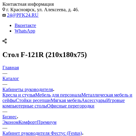
Контактная информация
г. Красноярск, ул. Алексеева, д. 46.
24@PFK24.RU
Вконтакте
WhatsApp
Стол F-121R (210х180х75)
Главная
—
Каталог
—
Кабинеты руководителя
Кресла и стулья
Мебель для персонала
Металлическая мебель и
сейфы
Стойки ресепшн
Мягкая мебель
Аксессуары
Игровые
компьютерные столы
Офисные перегородки
—
Бизнес
Эконом
Комфорт
Премиум
—
Кабинет руководителя Фестус (Festus)