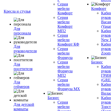
Серия
мебели
Комфорт
Кресла и стулья
Комфорт
Каби
Серия
руков
мебели
Васан
Комфорт
(Vasan
Для
МП2
Каби
персонала
Серия
руков
мебели
New L
Комфорт КФ
Каби
Для
Серия
руков
руководителя
мебели
Zoom
Формула
Серия
Бизнес
Для
мебели
Каби
посетителя
Формула
руков
МП2
ГРИ
Серия
(GR
Для
мебели
Каби
геймеров
Формула МХ
руков
Вилас
Бизнес
Каби
Серия
руков
Для детской
мебели
Торст
комнаты