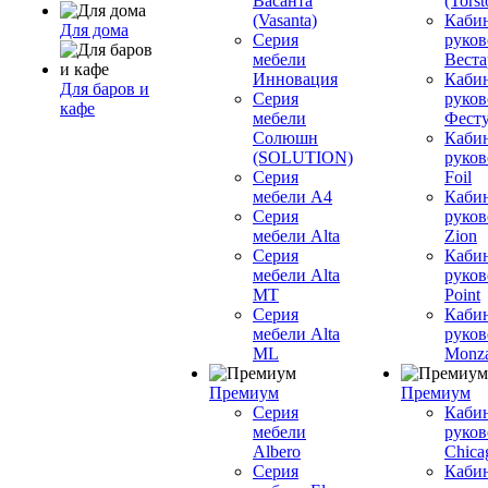
Васанта
(Torst
(Vasanta)
Каби
Для дома
Серия
руков
мебели
Вестар
Инновация
Каби
Для баров и
Серия
руков
кафе
мебели
Фесту
Солюшн
Каби
(SOLUTION)
руков
Серия
Foil
мебели A4
Каби
Серия
руков
мебели Alta
Zion
Серия
Каби
мебели Alta
руков
MT
Point
Серия
Каби
мебели Alta
руков
ML
Monz
Премиум
Премиум
Серия
Каби
мебели
руков
Albero
Chica
Серия
Каби