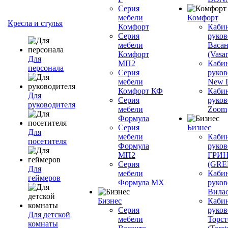
Серия
мебели
Комфорт
Кресла и стулья
Комфорт
Каби
Серия
руков
мебели
Васан
Комфорт
(Vasan
Для
МП2
Каби
персонала
Серия
руков
мебели
New L
Комфорт КФ
Каби
Для
Серия
руков
руководителя
мебели
Zoom
Формула
Серия
Бизнес
Для
мебели
Каби
посетителя
Формула
руков
МП2
ГРИ
Серия
(GR
Для
мебели
Каби
геймеров
Формула МХ
руков
Вилас
Бизнес
Каби
Серия
руков
Для детской
мебели
Торст
комнаты