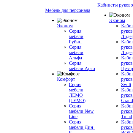
Кабинеты руково
Мебель для персонала
Эконом
Эконом
Каби
Серия
руков
мебели
Лиде
Рубин
Каби
Серия
руков
мебели
Лиде
Альфа
Каби
Серия
руков
мебели Арго
Цезар
Каби
Комфорт
руков
Серия
Swift
мебели
Каби
ЛЕМО
руков
(LEMO)
Grand
Серия
Каби
мебели New
руков
Line
Trend
Серия
Каби
мебели Дин-
руков
Р
BON