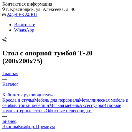
Контактная информация
г. Красноярск, ул. Алексеева, д. 46.
24@PFK24.RU
Вконтакте
WhatsApp
Стол с опорной тумбой Т-20
(200х200х75)
Главная
—
Каталог
—
Кабинеты руководителя
Кресла и стулья
Мебель для персонала
Металлическая мебель и
сейфы
Стойки ресепшн
Мягкая мебель
Аксессуары
Игровые
компьютерные столы
Офисные перегородки
—
Бизнес
Эконом
Комфорт
Премиум
—