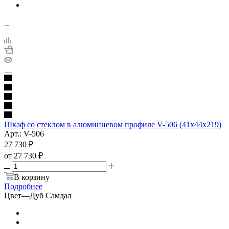
Шкаф со стеклом в алюминиевом профиле V-506 (41x44x219)
Арт.: V-506
27 730
₽
от
27 730 ₽
В корзину
Подробнее
Цвет
—
Дуб Самдал