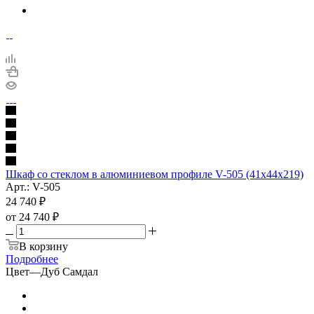
Шкаф со стеклом в алюминиевом профиле V-505 (41x44x219)
Арт.: V-505
24 740
₽
от
24 740 ₽
В корзину
Подробнее
Цвет
—
Дуб Самдал