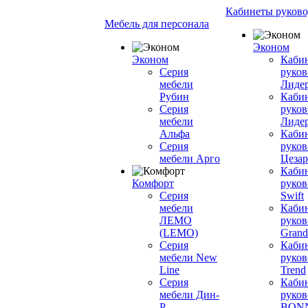
Кабинеты руково
Мебель для персонала
Эконом
Эконом
Каби
Серия
руков
мебели
Лиде
Рубин
Каби
Серия
руков
мебели
Лиде
Альфа
Каби
Серия
руков
мебели Арго
Цезар
Каби
Комфорт
руков
Серия
Swift
мебели
Каби
ЛЕМО
руков
(LEMO)
Grand
Серия
Каби
мебели New
руков
Line
Trend
Серия
Каби
мебели Дин-
руков
Р
BON