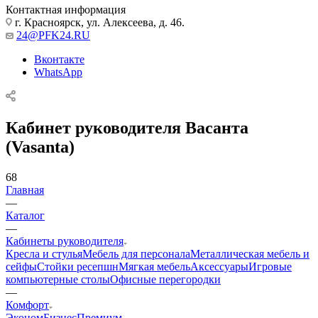
Контактная информация
г. Красноярск, ул. Алексеева, д. 46.
24@PFK24.RU
Вконтакте
WhatsApp
Кабинет руководителя Васанта
(Vasanta)
68
Главная
—
Каталог
—
Кабинеты руководителя
Кресла и стулья
Мебель для персонала
Металлическая мебель и
сейфы
Стойки ресепшн
Мягкая мебель
Аксессуары
Игровые
компьютерные столы
Офисные перегородки
—
Комфорт
Эконом
Бизнес
Премиум