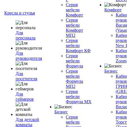
Серия
мебели
Комфорт
Кресла и стулья
Комфорт
Каби
Серия
руков
мебели
Васан
Комфорт
(Vasan
Для
МП2
Каби
персонала
Серия
руков
мебели
New L
Комфорт КФ
Каби
Для
Серия
руков
руководителя
мебели
Zoom
Формула
Серия
Бизнес
Для
мебели
Каби
посетителя
Формула
руков
МП2
ГРИ
Серия
(GR
Для
мебели
Каби
геймеров
Формула МХ
руков
Вилас
Бизнес
Каби
Серия
руков
Для детской
мебели
Торст
комнаты