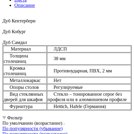
Описание
Дуб Кентербери
Дуб Кобург
Дуб Самдал
Материал
ЛДСП
Толщина
38 мм
столешниц
Кромка
Противоударная, ПВХ, 2 мм
столешниц
Металлокаркас
Нет
Опоры столов
Регулируемые
Вид стеклянных
Стекло – тонированное серое без
дверей для шкафов
профиля или в алюминиевом профиле
Фурнитура
Hettich, Hafele (Германия)
Фильтр
По умолчанию (возрастание)
По популярности (убывание)
По популярности (возрастание)