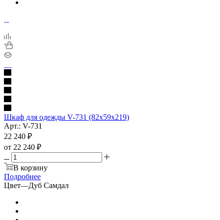
Шкаф для одежды V-731 (82х59х219)
Арт.: V-731
22 240
₽
от
22 240 ₽
В корзину
Подробнее
Цвет
—
Дуб Самдал