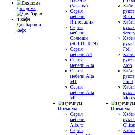
Васанта
(Torst
(Vasanta)
Каби
Для дома
Серия
руков
мебели
Вестар
Инновация
Каби
Для баров и
Серия
руков
кафе
мебели
Фесту
Солюшн
Каби
(SOLUTION)
руков
Серия
Foil
мебели A4
Каби
Серия
руков
мебели Alta
Zion
Серия
Каби
мебели Alta
руков
MT
Point
Серия
Каби
мебели Alta
руков
ML
Monz
Премиум
Премиум
Серия
Каби
мебели
руков
Albero
Chica
Серия
Каби