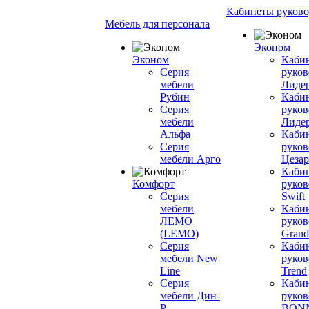
Кабинеты руково
Мебель для персонала
Эконом
Эконом
Каби
Серия
руков
мебели
Лиде
Рубин
Каби
Серия
руков
мебели
Лиде
Альфа
Каби
Серия
руков
мебели Арго
Цезар
Каби
Комфорт
руков
Серия
Swift
мебели
Каби
ЛЕМО
руков
(LEMO)
Grand
Серия
Каби
мебели New
руков
Line
Trend
Серия
Каби
мебели Дин-
руков
Р
BON