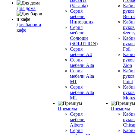
Васанта
(Torst
(Vasanta)
Каби
Для дома
Серия
руков
мебели
Вестар
Инновация
Каби
Для баров и
Серия
руков
кафе
мебели
Фесту
Солюшн
Каби
(SOLUTION)
руков
Серия
Foil
мебели A4
Каби
Серия
руков
мебели Alta
Zion
Серия
Каби
мебели Alta
руков
MT
Point
Серия
Каби
мебели Alta
руков
ML
Monz
Премиум
Премиум
Серия
Каби
мебели
руков
Albero
Chica
Серия
Каби