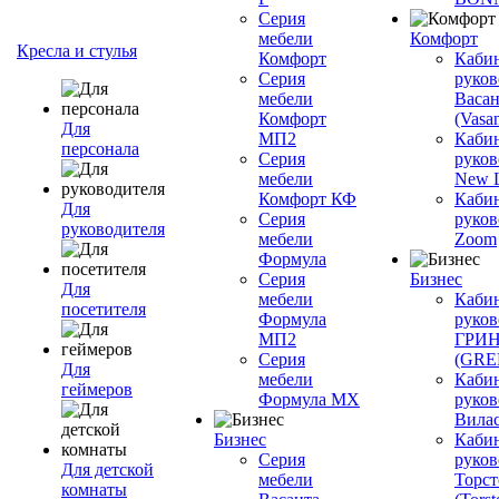
Серия
мебели
Комфорт
Кресла и стулья
Комфорт
Каби
Серия
руков
мебели
Васан
Комфорт
(Vasan
Для
МП2
Каби
персонала
Серия
руков
мебели
New L
Комфорт КФ
Каби
Для
Серия
руков
руководителя
мебели
Zoom
Формула
Серия
Бизнес
Для
мебели
Каби
посетителя
Формула
руков
МП2
ГРИ
Серия
(GR
Для
мебели
Каби
геймеров
Формула МХ
руков
Вилас
Бизнес
Каби
Серия
руков
Для детской
мебели
Торст
комнаты