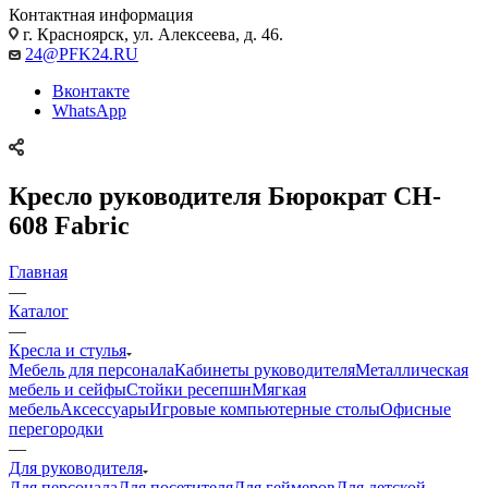
Контактная информация
г. Красноярск, ул. Алексеева, д. 46.
24@PFK24.RU
Вконтакте
WhatsApp
Кресло руководителя Бюрократ CH-
608 Fabric
Главная
—
Каталог
—
Кресла и стулья
Мебель для персонала
Кабинеты руководителя
Металлическая
мебель и сейфы
Стойки ресепшн
Мягкая
мебель
Аксессуары
Игровые компьютерные столы
Офисные
перегородки
—
Для руководителя
Для персонала
Для посетителя
Для геймеров
Для детской