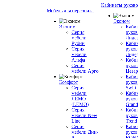
Кабинеты руково
Мебель для персонала
Эконом
Эконом
Каби
Серия
руков
мебели
Лиде
Рубин
Каби
Серия
руков
мебели
Лиде
Альфа
Каби
Серия
руков
мебели Арго
Цезар
Каби
Комфорт
руков
Серия
Swift
мебели
Каби
ЛЕМО
руков
(LEMO)
Grand
Серия
Каби
мебели New
руков
Line
Trend
Серия
Каби
мебели Дин-
руков
Р
BON