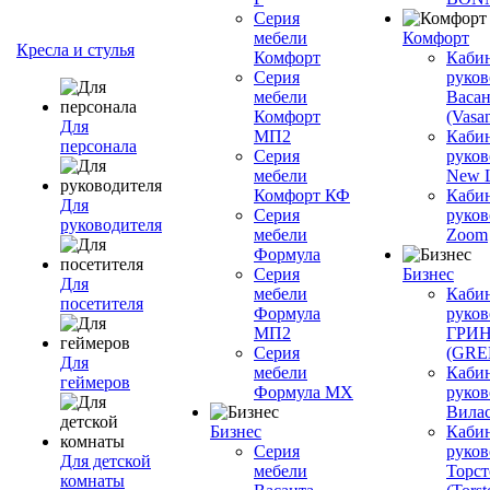
Серия
мебели
Комфорт
Кресла и стулья
Комфорт
Каби
Серия
руков
мебели
Васан
Комфорт
(Vasan
Для
МП2
Каби
персонала
Серия
руков
мебели
New L
Комфорт КФ
Каби
Для
Серия
руков
руководителя
мебели
Zoom
Формула
Серия
Бизнес
Для
мебели
Каби
посетителя
Формула
руков
МП2
ГРИ
Серия
(GR
Для
мебели
Каби
геймеров
Формула МХ
руков
Вилас
Бизнес
Каби
Серия
руков
Для детской
мебели
Торст
комнаты