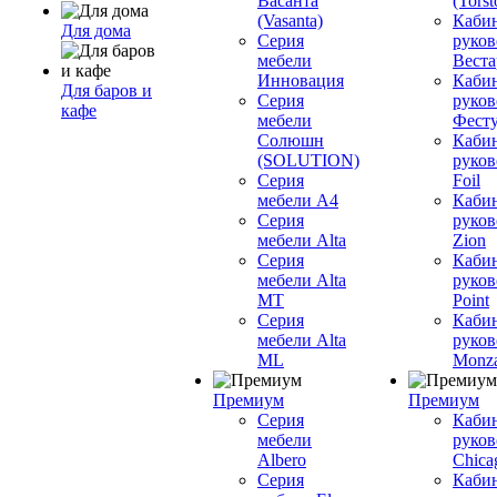
Васанта
(Torst
(Vasanta)
Каби
Для дома
Серия
руков
мебели
Вестар
Инновация
Каби
Для баров и
Серия
руков
кафе
мебели
Фесту
Солюшн
Каби
(SOLUTION)
руков
Серия
Foil
мебели A4
Каби
Серия
руков
мебели Alta
Zion
Серия
Каби
мебели Alta
руков
MT
Point
Серия
Каби
мебели Alta
руков
ML
Monz
Премиум
Премиум
Серия
Каби
мебели
руков
Albero
Chica
Серия
Каби