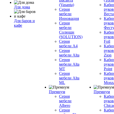
Васанта
(Torst
(Vasanta)
Каби
Для дома
Серия
руков
мебели
Вестар
Инновация
Каби
Для баров и
Серия
руков
кафе
мебели
Фесту
Солюшн
Каби
(SOLUTION)
руков
Серия
Foil
мебели A4
Каби
Серия
руков
мебели Alta
Zion
Серия
Каби
мебели Alta
руков
MT
Point
Серия
Каби
мебели Alta
руков
ML
Monz
Премиум
Премиум
Серия
Каби
мебели
руков
Albero
Chica
Серия
Каби