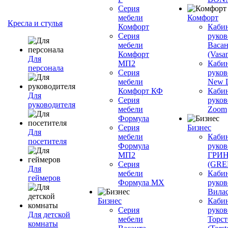
Серия
мебели
Комфорт
Кресла и стулья
Комфорт
Каби
Серия
руков
мебели
Васан
Комфорт
(Vasan
Для
МП2
Каби
персонала
Серия
руков
мебели
New L
Комфорт КФ
Каби
Для
Серия
руков
руководителя
мебели
Zoom
Формула
Серия
Бизнес
Для
мебели
Каби
посетителя
Формула
руков
МП2
ГРИ
Серия
(GR
Для
мебели
Каби
геймеров
Формула МХ
руков
Вилас
Бизнес
Каби
Серия
руков
Для детской
мебели
Торст
комнаты