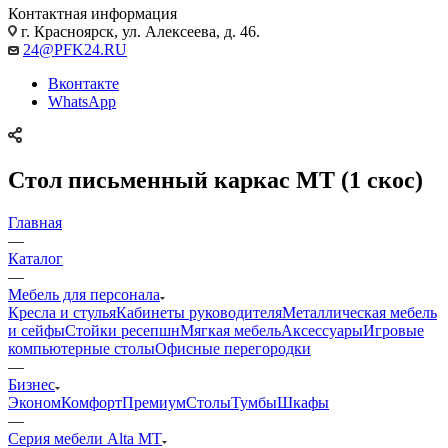
Контактная информация
г. Красноярск, ул. Алексеева, д. 46.
24@PFK24.RU
Вконтакте
WhatsApp
Стол письменный каркас МТ (1 скос)
Главная
—
Каталог
—
Мебель для персонала
Кресла и стулья
Кабинеты руководителя
Металлическая мебель
и сейфы
Стойки ресепшн
Мягкая мебель
Аксессуары
Игровые
компьютерные столы
Офисные перегородки
—
Бизнес
Эконом
Комфорт
Премиум
Столы
Тумбы
Шкафы
—
Серия мебели Alta MT