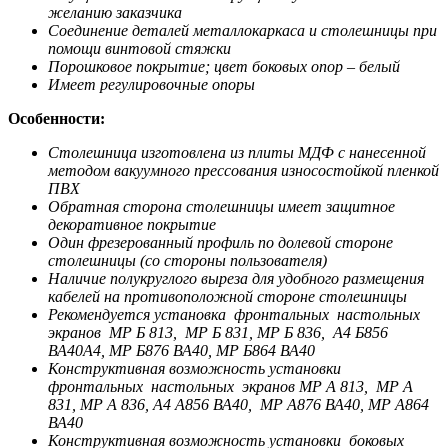
желанию заказчика
Соединение деталей металлокаркаса и столешницы при
помощи винтовой стяжки
Порошковое покрытие; цвет боковых опор – белый
Имеет регулировочные опоры
Особенности:
Столешница изготовлена из плиты МДФ с нанесенной
методом вакуумного прессования износостойкой пленкой
ПВХ
Обратная сторона столешницы имеет защитное
декоративное покрытие
Один фрезерованный профиль по долевой стороне
столешницы (со стороны пользователя)
Наличие полукруглого выреза для удобного размещения
кабелей на противоположной стороне столешницы
Рекомендуется установка фронтальных настольных
экранов
МР Б 813, МР Б 831, МР Б 836, А4 Б856
ВА40А4, МР Б876 ВА40, МР Б864 ВА40
Конструктивная возможность установки
фронтальных настольных экранов
МР А 813, МР А
831, МР А 836, А4 А856 ВА40, МР А876 ВА40, МР А864
ВА40
Конструктивная возможность установки боковых