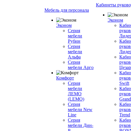
Кабинеты руково
Мебель для персонала
Эконом
Эконом
Каби
Серия
руков
мебели
Лиде
Рубин
Каби
Серия
руков
мебели
Лиде
Альфа
Каби
Серия
руков
мебели Арго
Цезар
Каби
Комфорт
руков
Серия
Swift
мебели
Каби
ЛЕМО
руков
(LEMO)
Grand
Серия
Каби
мебели New
руков
Line
Trend
Серия
Каби
мебели Дин-
руков
Р
BON