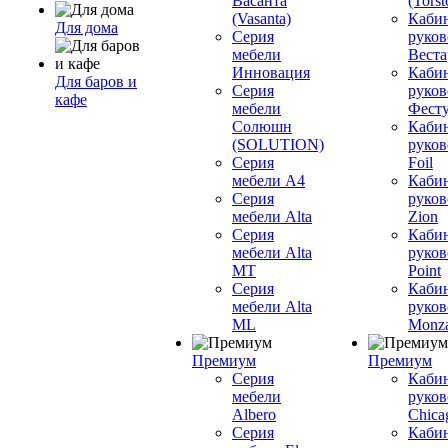
Васанта
(Torst
(Vasanta)
Каби
Для дома
Серия
руков
мебели
Вестар
Инновация
Каби
Для баров и
Серия
руков
кафе
мебели
Фесту
Солюшн
Каби
(SOLUTION)
руков
Серия
Foil
мебели A4
Каби
Серия
руков
мебели Alta
Zion
Серия
Каби
мебели Alta
руков
MT
Point
Серия
Каби
мебели Alta
руков
ML
Monz
Премиум
Премиум
Серия
Каби
мебели
руков
Albero
Chica
Серия
Каби