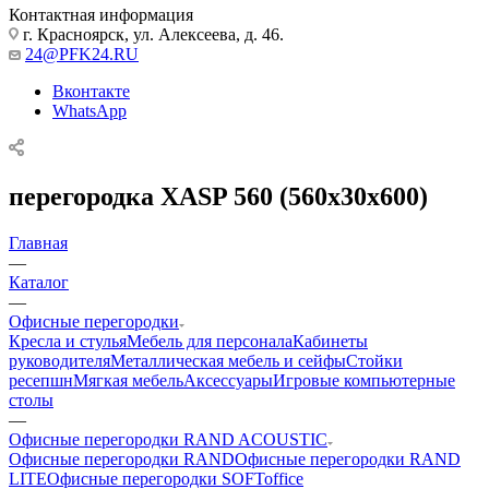
Контактная информация
г. Красноярск, ул. Алексеева, д. 46.
24@PFK24.RU
Вконтакте
WhatsApp
перегородка XASP 560 (560х30х600)
Главная
—
Каталог
—
Офисные перегородки
Кресла и стулья
Мебель для персонала
Кабинеты
руководителя
Металлическая мебель и сейфы
Стойки
ресепшн
Мягкая мебель
Аксессуары
Игровые компьютерные
столы
—
Офисные перегородки RAND ACOUSTIC
Офисные перегородки RAND
Офисные перегородки RAND
LITE
Офисные перегородки SOFToffice