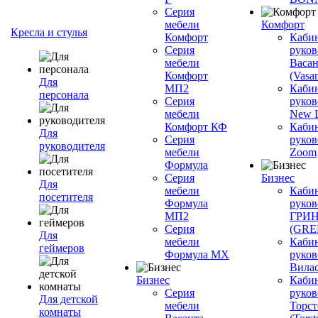
Серия
мебели
Комфорт
Кресла и стулья
Комфорт
Каби
Серия
руков
мебели
Васан
Комфорт
(Vasan
Для
МП2
Каби
персонала
Серия
руков
мебели
New L
Комфорт КФ
Каби
Для
Серия
руков
руководителя
мебели
Zoom
Формула
Серия
Бизнес
Для
мебели
Каби
посетителя
Формула
руков
МП2
ГРИ
Серия
(GR
Для
мебели
Каби
геймеров
Формула МХ
руков
Вилас
Бизнес
Каби
Серия
руков
Для детской
мебели
Торст
комнаты