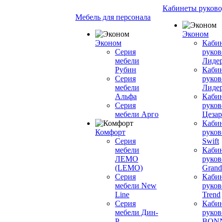
Кабинеты руково
Мебель для персонала
Эконом
Эконом
Каби
Серия
руков
мебели
Лиде
Рубин
Каби
Серия
руков
мебели
Лиде
Альфа
Каби
Серия
руков
мебели Арго
Цезар
Каби
Комфорт
руков
Серия
Swift
мебели
Каби
ЛЕМО
руков
(LEMO)
Grand
Серия
Каби
мебели New
руков
Line
Trend
Серия
Каби
мебели Дин-
руков
Р
BON