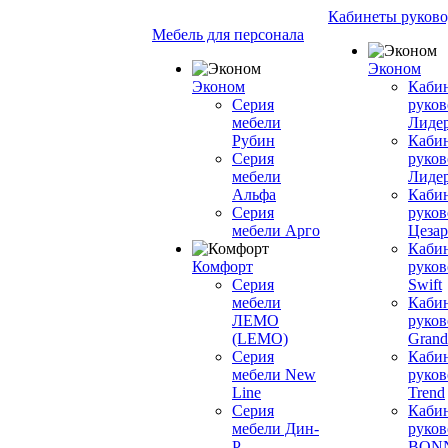
Кабинеты руково
Мебель для персонала
Эконом
Эконом
Каби
Серия
руков
мебели
Лиде
Рубин
Каби
Серия
руков
мебели
Лиде
Альфа
Каби
Серия
руков
мебели Арго
Цезар
Каби
Комфорт
руков
Серия
Swift
мебели
Каби
ЛЕМО
руков
(LEMO)
Grand
Серия
Каби
мебели New
руков
Line
Trend
Серия
Каби
мебели Дин-
руков
Р
BON