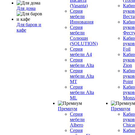
Васанта
(Torst
(Vasanta)
Каби
Для дома
Серия
руков
мебели
Вестар
Инновация
Каби
Для баров и
Серия
руков
кафе
мебели
Фесту
Солюшн
Каби
(SOLUTION)
руков
Серия
Foil
мебели A4
Каби
Серия
руков
мебели Alta
Zion
Серия
Каби
мебели Alta
руков
MT
Point
Серия
Каби
мебели Alta
руков
ML
Monz
Премиум
Премиум
Серия
Каби
мебели
руков
Albero
Chica
Серия
Каби