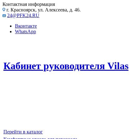
Контактная информация
г. Красноярск, ул. Алексеева, д. 46.
24@PFK24.RU
Вконтакте
WhatsApp
Кабинет руководителя Vilas
Высокое качество материалов и внимание к деталям.
Продуманная конструкция обеспечивает максимальное удобство и
подчеркивает статус владельца.
Эта серия мебели станет прекрасным выбором для тех, кто ценит
качество, инновационный дизайн и максимальный комфорт в своем
офисе.
Перейти в каталог