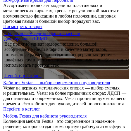
Комфортные кресла для персонала
Ассортимент включает модели на пластиковых и
металлических каркасах, кресла с регулировкой высоты и
возможностью фиксации в любом положении, широкая
цветовая гамма и большой выбор порадуют вас.
Посмотреть товары
Представляем серию офисной мебели
для персонала LEMO
Вас приятно удивят недорогие цены, большой
ассортимент мебели в офис и качество материалов,
популярные размеры и создание непрерывных цепочек
шкафных групп - это все позволит максимально эффективно
использовать пространство.
Перейти в каталог
Кабинет Vestar — выбор современного руководителя
Vestar на дерзких металлических опорах — выбор смелых
и решительных. Vestar на более привычных опорах ЛДСП —
для стильных и современных. Vestar пропитан духом нашего
времени. Это кабинет для руководителей нового поколения
Перейти в каталог
Мебель Festus для кабинета руководителя
Коллекция мебели Festus - это современное и надежное
решение, которое создаст комфортную рабочую атмосферу в