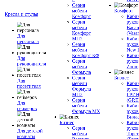
Серия
мебели
Комфорт
Кресла и стулья
Комфорт
Каби
Серия
руков
мебели
Васан
Комфорт
(Vasan
Для
МП2
Каби
персонала
Серия
руков
мебели
New L
Комфорт КФ
Каби
Для
Серия
руков
руководителя
мебели
Zoom
Формула
Серия
Бизнес
Для
мебели
Каби
посетителя
Формула
руков
МП2
ГРИ
Серия
(GR
Для
мебели
Каби
геймеров
Формула МХ
руков
Вилас
Бизнес
Каби
Серия
руков
Для детской
мебели
Торст
комнаты