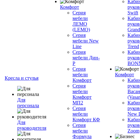
Каби
Комфорт
руков
Серия
Swift
мебели
Каби
ЛЕМО
руков
(LEMO)
Grand
Серия
Каби
мебели New
руков
Line
Trend
Серия
Каби
мебели Дин-
руков
Р
BON
Серия
мебели
Комфорт
Кресла и стулья
Комфорт
Каби
Серия
руков
мебели
Васан
Комфорт
(Vasan
Для
МП2
Каби
персонала
Серия
руков
мебели
New L
Комфорт КФ
Каби
Для
Серия
руков
руководителя
мебели
Zoom
Формула