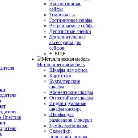
Эксклюзивные
сейфы
Темпокассы
Гостиничные сейфы
Встраиваемые сейфы
Депозитные ячейки
Дополнительные
аксессуары для
сейфов
+ ЕЩЕ
Металлическая мебель
дителя
Шкафы для офиса
Картотеки
Бухгалтерские
шкафы
нет
Абонентские шкафы
одителя
Огнестойкие шкафы
р
Индивидуальные
нет
шкафы кассира
одителя
Шкафы для
р-Престиж
раздевалок (локеры)
нет
Тумбы мобильные
одителя
Скамейки,
ь
подставки, опоры