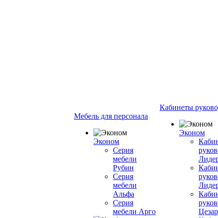
Кабинеты руково
Мебель для персонала
Эконом
Эконом
Каби
Серия
руков
мебели
Лиде
Рубин
Каби
Серия
руков
мебели
Лиде
Альфа
Каби
Серия
руков
мебели Арго
Цезар