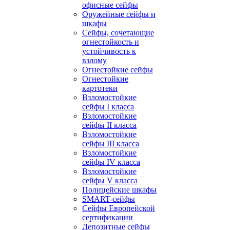
офисные сейфы
Оружейные сейфы и
шкафы
Сейфы, сочетающие
огнестойкость и
устойчивость к
взлому
Огнестойкие сейфы
Огнестойкие
картотеки
Взломостойкие
сейфы I класса
Взломостойкие
сейфы II класса
Взломостойкие
сейфы III класса
Взломостойкие
сейфы IV класса
Взломостойкие
сейфы V класса
Полицейские шкафы
SMART-сейфы
Сейфы Европейской
сертификации
Депозитные сейфы