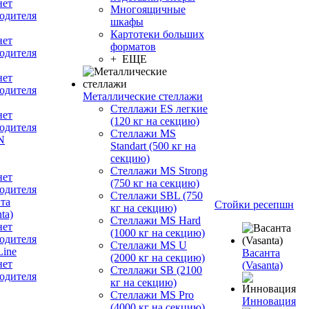
нет
Многоящичные
одителя
шкафы
Картотеки больших
нет
форматов
одителя
+ ЕЩЕ
нет
одителя
Металлические стеллажи
Стеллажи ES легкие
нет
(120 кг на секцию)
одителя
Стеллажи MS
N
Standart (500 кг на
секцию)
Стеллажи MS Strong
нет
(750 кг на секцию)
одителя
Стеллажи SBL (750
та
Стойки ресепшн
кг на секцию)
ta)
Стеллажи MS Hard
нет
(1000 кг на секцию)
одителя
Стеллажи MS U
ine
Васанта
(2000 кг на секцию)
нет
(Vasanta)
Стеллажи SB (2100
одителя
кг на секцию)
Стеллажи MS Pro
Инновация
(4000 кг на секцию)