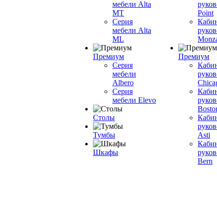
мебели Alta
руков
MT
Point
Серия
Каби
мебели Alta
руков
ML
Monz
Премиум
Премиум
Серия
Каби
мебели
руков
Albero
Chica
Серия
Каби
мебели Elevo
руков
Bosto
Столы
Каби
руков
Тумбы
Asti
Каби
Шкафы
руков
Bern