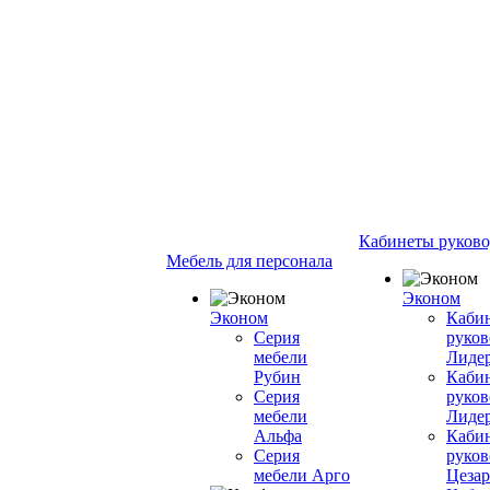
Кабинеты руково
Мебель для персонала
Эконом
Эконом
Каби
Серия
руков
мебели
Лиде
Рубин
Каби
Серия
руков
мебели
Лиде
Альфа
Каби
Серия
руков
мебели Арго
Цезар