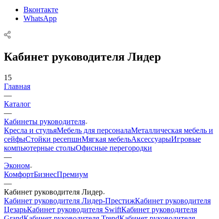
Вконтакте
WhatsApp
Кабинет руководителя Лидер
15
Главная
—
Каталог
—
Кабинеты руководителя
Кресла и стулья
Мебель для персонала
Металлическая мебель и
сейфы
Стойки ресепшн
Мягкая мебель
Аксессуары
Игровые
компьютерные столы
Офисные перегородки
—
Эконом
Комфорт
Бизнес
Премиум
—
Кабинет руководителя Лидер
Кабинет руководителя Лидер-Престиж
Кабинет руководителя
Цезарь
Кабинет руководителя Swift
Кабинет руководителя
Grand
Кабинет руководителя Trend
Кабинет руководителя