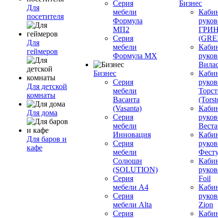
Серия
Бизнес
Для
мебели
Каби
посетителя
Формула
руков
МП2
ГРИ
Серия
(GR
Для
мебели
Каби
геймеров
Формула МХ
руков
Вилас
Бизнес
Каби
Серия
руков
Для детской
мебели
Торст
комнаты
Васанта
(Torst
(Vasanta)
Каби
Для дома
Серия
руков
мебели
Вестар
Инновация
Каби
Для баров и
Серия
руков
кафе
мебели
Фесту
Солюшн
Каби
(SOLUTION)
руков
Серия
Foil
мебели A4
Каби
Серия
руков
мебели Alta
Zion
Серия
Каби