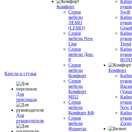
Каби
Комфорт
руков
Серия
Swift
мебели
Каби
ЛЕМО
руков
(LEMO)
Grand
Серия
Каби
мебели New
руков
Line
Trend
Серия
Каби
мебели Дин-
руков
Р
BON
Серия
мебели
Комфорт
Кресла и стулья
Комфорт
Каби
Серия
руков
мебели
Васан
Комфорт
(Vasan
Для
МП2
Каби
персонала
Серия
руков
мебели
New L
Комфорт КФ
Каби
Для
Серия
руков
руководителя
мебели
Zoom
Формула