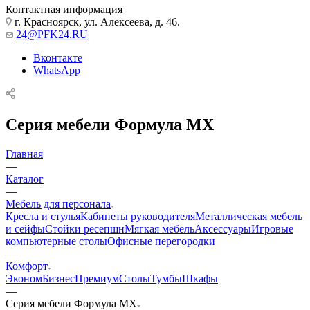
Контактная информация
г. Красноярск, ул. Алексеева, д. 46.
24@PFK24.RU
Вконтакте
WhatsApp
Серия мебели Формула МХ
Главная
—
Каталог
—
Мебель для персонала
Кресла и стулья
Кабинеты руководителя
Металлическая мебель
и сейфы
Стойки ресепшн
Мягкая мебель
Аксессуары
Игровые
компьютерные столы
Офисные перегородки
—
Комфорт
Эконом
Бизнес
Премиум
Столы
Тумбы
Шкафы
—
Серия мебели Формула МХ