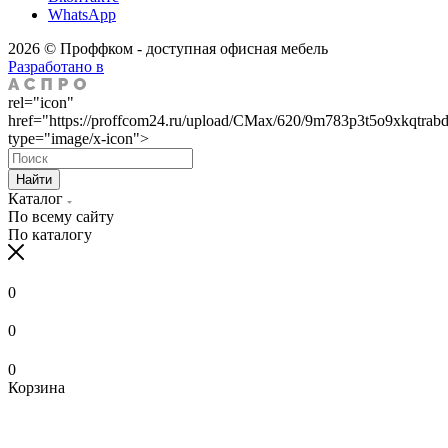
WhatsApp
2026 © Проффком - доступная офисная мебель
Разработано в
rel="icon"
href="https://proffcom24.ru/upload/CMax/620/9m783p3t5o9xkqtrab
type="image/x-icon">
Найти
Каталог
По всему сайту
По каталогу
0
0
0
Корзина