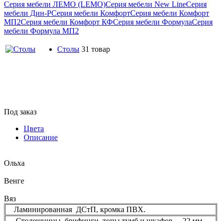
Серия мебели ЛЕМО (LEMO)
Серия мебели New Line
Серия
мебели Дин-Р
Серия мебели Комфорт
Серия мебели Комфорт
МП2
Серия мебели Комфорт КФ
Серия мебели Формула
Серия
мебели Формула МП2
Столы
31 товар
Под заказ
Цвета
Описание
Ольха
Венге
Вяз
Ламинированная ДСтП, кромка ПВХ.
Столешницы, брифинги, топы тумб и шкафов – 22 мм,