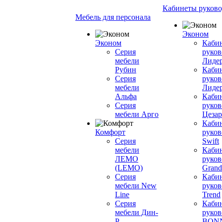
Кабинеты руково
Мебель для персонала
Эконом
Эконом
Каби
Серия
руков
мебели
Лиде
Рубин
Каби
Серия
руков
мебели
Лиде
Альфа
Каби
Серия
руков
мебели Арго
Цезар
Каби
Комфорт
руков
Серия
Swift
мебели
Каби
ЛЕМО
руков
(LEMO)
Grand
Серия
Каби
мебели New
руков
Line
Trend
Серия
Каби
мебели Дин-
руков
Р
BON