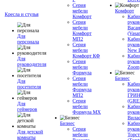
Серия
мебели
Комфорт
Кресла и стулья
Комфорт
Каби
Серия
руков
мебели
Васан
Комфорт
(Vasan
Для
МП2
Каби
персонала
Серия
руков
мебели
New L
Комфорт КФ
Каби
Для
Серия
руков
руководителя
мебели
Zoom
Формула
Серия
Бизнес
Для
мебели
Каби
посетителя
Формула
руков
МП2
ГРИ
Серия
(GR
Для
мебели
Каби
геймеров
Формула МХ
руков
Вилас
Бизнес
Каби
Серия
руков
Для детской
мебели
Торст
комнаты