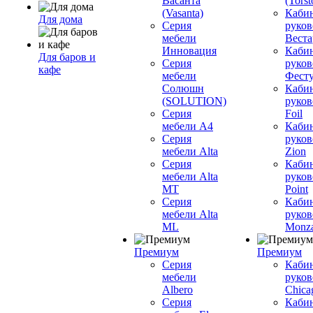
Васанта
(Torst
(Vasanta)
Каби
Для дома
Серия
руков
мебели
Вестар
Инновация
Каби
Для баров и
Серия
руков
кафе
мебели
Фесту
Солюшн
Каби
(SOLUTION)
руков
Серия
Foil
мебели A4
Каби
Серия
руков
мебели Alta
Zion
Серия
Каби
мебели Alta
руков
MT
Point
Серия
Каби
мебели Alta
руков
ML
Monz
Премиум
Премиум
Серия
Каби
мебели
руков
Albero
Chica
Серия
Каби