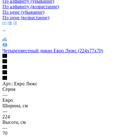
По алфавиту (убывание)
По алфавиту (возрастание)
По цене (убывание)
По цене (возрастание)
Четырехместный диван Евро Люкс (224х77х70)
Арт.: Евро Люкс
Серия
—
Евро
Ширина, см
—
224
Высота, см
—
70