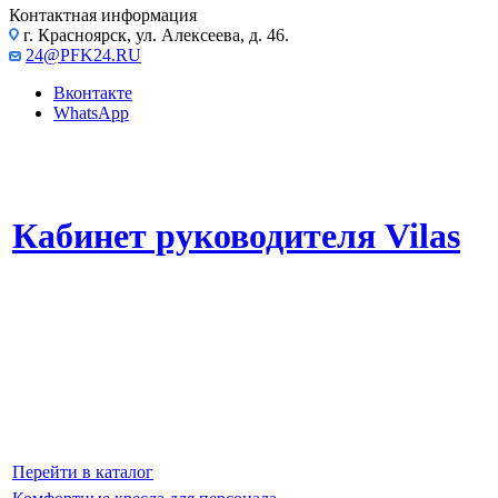
Контактная информация
г. Красноярск, ул. Алексеева, д. 46.
24@PFK24.RU
Вконтакте
WhatsApp
Кабинет руководителя Vilas
Высокое качество материалов и внимание к деталям.
Продуманная конструкция обеспечивает максимальное удобство и
подчеркивает статус владельца.
Эта серия мебели станет прекрасным выбором для тех, кто ценит
качество, инновационный дизайн и максимальный комфорт в своем
офисе.
Перейти в каталог