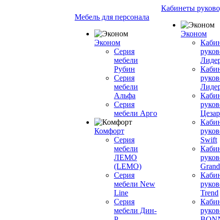
Кабинеты руково
Мебель для персонала
Эконом
Эконом
Каби
Серия
руков
мебели
Лиде
Рубин
Каби
Серия
руков
мебели
Лиде
Альфа
Каби
Серия
руков
мебели Арго
Цезар
Каби
Комфорт
руков
Серия
Swift
мебели
Каби
ЛЕМО
руков
(LEMO)
Grand
Серия
Каби
мебели New
руков
Line
Trend
Серия
Каби
мебели Дин-
руков
Р
BON