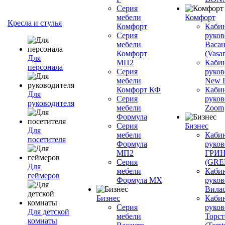
Серия
мебели
Комфорт
Кресла и стулья
Комфорт
Каби
Серия
руков
мебели
Васан
Комфорт
(Vasan
Для
МП2
Каби
персонала
Серия
руков
мебели
New L
Комфорт КФ
Каби
Для
Серия
руков
руководителя
мебели
Zoom
Формула
Серия
Бизнес
Для
мебели
Каби
посетителя
Формула
руков
МП2
ГРИ
Серия
(GR
Для
мебели
Каби
геймеров
Формула МХ
руков
Вилас
Бизнес
Каби
Серия
руков
Для детской
мебели
Торст
комнаты