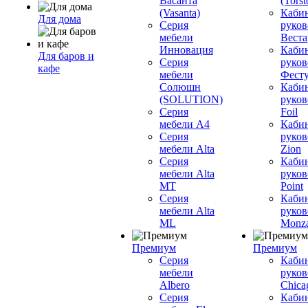
Васанта
(Torst
(Vasanta)
Каби
Для дома
Серия
руков
мебели
Вестар
Инновация
Каби
Для баров и
Серия
руков
кафе
мебели
Фесту
Солюшн
Каби
(SOLUTION)
руков
Серия
Foil
мебели A4
Каби
Серия
руков
мебели Alta
Zion
Серия
Каби
мебели Alta
руков
MT
Point
Серия
Каби
мебели Alta
руков
ML
Monz
Премиум
Премиум
Серия
Каби
мебели
руков
Albero
Chica
Серия
Каби