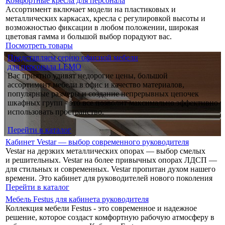
Комфортные кресла для персонала
Ассортимент включает модели на пластиковых и
металлических каркасах, кресла с регулировкой высоты и
возможностью фиксации в любом положении, широкая
цветовая гамма и большой выбор порадуют вас.
Посмотреть товары
Представляем серию офисной мебели
для персонала LEMO
Вас приятно удивят недорогие цены, большой
ассортимент мебели в офис и качество материалов,
популярные размеры и создание непрерывных цепочек
шкафных групп - это все позволит максимально эффективно
использовать пространство.
Перейти в каталог
Кабинет Vestar — выбор современного руководителя
Vestar на дерзких металлических опорах — выбор смелых
и решительных. Vestar на более привычных опорах ЛДСП —
для стильных и современных. Vestar пропитан духом нашего
времени. Это кабинет для руководителей нового поколения
Перейти в каталог
Мебель Festus для кабинета руководителя
Коллекция мебели Festus - это современное и надежное
решение, которое создаст комфортную рабочую атмосферу в