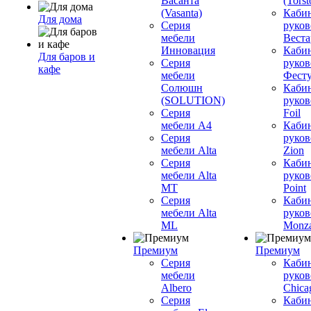
Васанта
(Torst
(Vasanta)
Каби
Для дома
Серия
руков
мебели
Вестар
Инновация
Каби
Для баров и
Серия
руков
кафе
мебели
Фесту
Солюшн
Каби
(SOLUTION)
руков
Серия
Foil
мебели A4
Каби
Серия
руков
мебели Alta
Zion
Серия
Каби
мебели Alta
руков
MT
Point
Серия
Каби
мебели Alta
руков
ML
Monz
Премиум
Премиум
Серия
Каби
мебели
руков
Albero
Chica
Серия
Каби