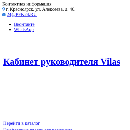
Контактная информация
г. Красноярск, ул. Алексеева, д. 46.
24@PFK24.RU
Вконтакте
WhatsApp
Кабинет руководителя Vilas
Высокое качество материалов и внимание к деталям.
Продуманная конструкция обеспечивает максимальное удобство и
подчеркивает статус владельца.
Эта серия мебели станет прекрасным выбором для тех, кто ценит
качество, инновационный дизайн и максимальный комфорт в своем
офисе.
Перейти в каталог