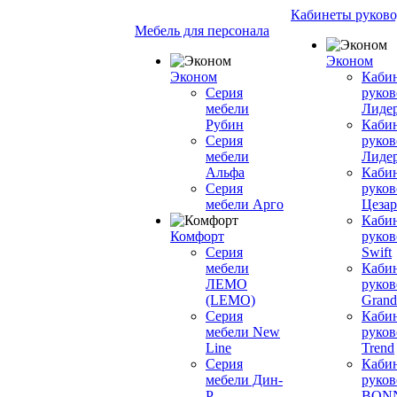
Кабинеты руково
Мебель для персонала
Эконом
Эконом
Каби
Серия
руков
мебели
Лиде
Рубин
Каби
Серия
руков
мебели
Лиде
Альфа
Каби
Серия
руков
мебели Арго
Цезар
Каби
Комфорт
руков
Серия
Swift
мебели
Каби
ЛЕМО
руков
(LEMO)
Grand
Серия
Каби
мебели New
руков
Line
Trend
Серия
Каби
мебели Дин-
руков
Р
BON