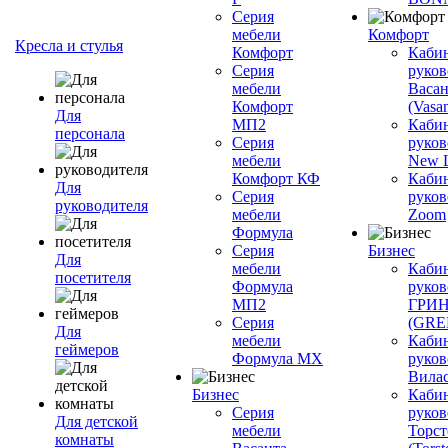
Серия
мебели
Комфорт
Кресла и стулья
Комфорт
Каби
Серия
руков
мебели
Васан
Комфорт
(Vasan
Для
МП2
Каби
персонала
Серия
руков
мебели
New L
Комфорт КФ
Каби
Для
Серия
руков
руководителя
мебели
Zoom
Формула
Серия
Бизнес
Для
мебели
Каби
посетителя
Формула
руков
МП2
ГРИ
Серия
(GR
Для
мебели
Каби
геймеров
Формула МХ
руков
Вилас
Бизнес
Каби
Серия
руков
Для детской
мебели
Торст
комнаты