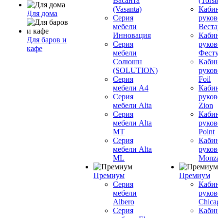
Васанта
(Torst
(Vasanta)
Каби
Для дома
Серия
руков
мебели
Вестар
Инновация
Каби
Для баров и
Серия
руков
кафе
мебели
Фесту
Солюшн
Каби
(SOLUTION)
руков
Серия
Foil
мебели A4
Каби
Серия
руков
мебели Alta
Zion
Серия
Каби
мебели Alta
руков
MT
Point
Серия
Каби
мебели Alta
руков
ML
Monz
Премиум
Премиум
Серия
Каби
мебели
руков
Albero
Chica
Серия
Каби