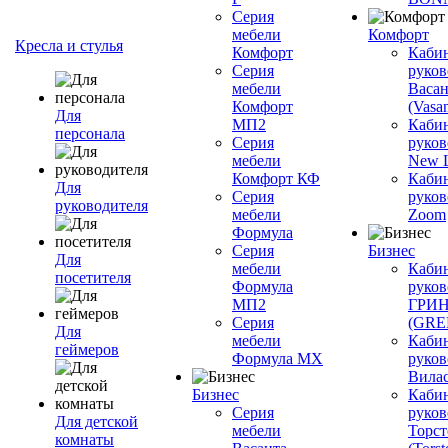
Серия
мебели
Комфорт
Кресла и стулья
Комфорт
Каби
Серия
руков
мебели
Васан
Комфорт
(Vasan
Для
МП2
Каби
персонала
Серия
руков
мебели
New L
Комфорт КФ
Каби
Для
Серия
руков
руководителя
мебели
Zoom
Формула
Серия
Бизнес
Для
мебели
Каби
посетителя
Формула
руков
МП2
ГРИ
Серия
(GR
Для
мебели
Каби
геймеров
Формула МХ
руков
Вилас
Бизнес
Каби
Серия
руков
Для детской
мебели
Торст
комнаты