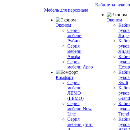
Кабинеты руково
Мебель для персонала
Эконом
Эконом
Каби
Серия
руков
мебели
Лиде
Рубин
Каби
Серия
руков
мебели
Лиде
Альфа
Каби
Серия
руков
мебели Арго
Цезар
Каби
Комфорт
руков
Серия
Swift
мебели
Каби
ЛЕМО
руков
(LEMO)
Grand
Серия
Каби
мебели New
руков
Line
Trend
Серия
Каби
мебели Дин-
руков
Р
BON