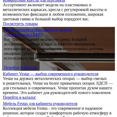
Комфортные кресла для персонала
Ассортимент включает модели на пластиковых и
металлических каркасах, кресла с регулировкой высоты и
возможностью фиксации в любом положении, широкая
цветовая гамма и большой выбор порадуют вас.
Посмотреть товары
Представляем серию офисной мебели
для персонала LEMO
Вас приятно удивят недорогие цены, большой
ассортимент мебели в офис и качество материалов,
популярные размеры и создание непрерывных цепочек
шкафных групп - это все позволит максимально эффективно
использовать пространство.
Перейти в каталог
Кабинет Vestar — выбор современного руководителя
Vestar на дерзких металлических опорах — выбор смелых
и решительных. Vestar на более привычных опорах ЛДСП —
для стильных и современных. Vestar пропитан духом нашего
времени. Это кабинет для руководителей нового поколения
Перейти в каталог
Мебель Festus для кабинета руководителя
Коллекция мебели Festus - это современное и надежное
решение, которое создаст комфортную рабочую атмосферу в