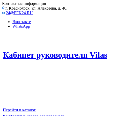
Контактная информация
г. Красноярск, ул. Алексеева, д. 46.
24@PFK24.RU
Вконтакте
WhatsApp
Кабинет руководителя Vilas
Высокое качество материалов и внимание к деталям.
Продуманная конструкция обеспечивает максимальное удобство и
подчеркивает статус владельца.
Эта серия мебели станет прекрасным выбором для тех, кто ценит
качество, инновационный дизайн и максимальный комфорт в своем
офисе.
Перейти в каталог