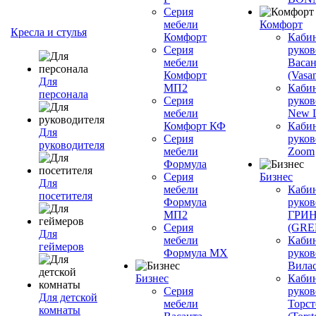
Серия
мебели
Комфорт
Кресла и стулья
Комфорт
Каби
Серия
руков
мебели
Васан
Комфорт
(Vasan
Для
МП2
Каби
персонала
Серия
руков
мебели
New L
Комфорт КФ
Каби
Для
Серия
руков
руководителя
мебели
Zoom
Формула
Серия
Бизнес
Для
мебели
Каби
посетителя
Формула
руков
МП2
ГРИ
Серия
(GR
Для
мебели
Каби
геймеров
Формула МХ
руков
Вилас
Бизнес
Каби
Серия
руков
Для детской
мебели
Торст
комнаты