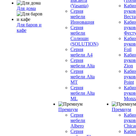
Васанта
(Torst
(Vasanta)
Каби
Для дома
Серия
руков
мебели
Вестар
Инновация
Каби
Для баров и
Серия
руков
кафе
мебели
Фесту
Солюшн
Каби
(SOLUTION)
руков
Серия
Foil
мебели A4
Каби
Серия
руков
мебели Alta
Zion
Серия
Каби
мебели Alta
руков
MT
Point
Серия
Каби
мебели Alta
руков
ML
Monz
Премиум
Премиум
Серия
Каби
мебели
руков
Albero
Chica
Серия
Каби