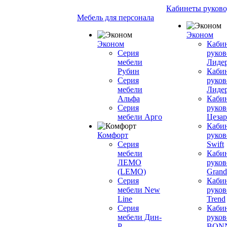
Кабинеты руково
Мебель для персонала
Эконом
Эконом
Каби
Серия
руков
мебели
Лиде
Рубин
Каби
Серия
руков
мебели
Лиде
Альфа
Каби
Серия
руков
мебели Арго
Цезар
Каби
Комфорт
руков
Серия
Swift
мебели
Каби
ЛЕМО
руков
(LEMO)
Grand
Серия
Каби
мебели New
руков
Line
Trend
Серия
Каби
мебели Дин-
руков
Р
BON