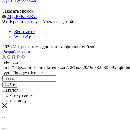
8 (391) 292-92-46
Заказать звонок
24@PFK24.RU
г. Красноярск, ул. Алексеева, д. 46.
Вконтакте
WhatsApp
2026 © Проффком - доступная офисная мебель
Разработано в
rel="icon"
href="https://proffcom24.ru/upload/CMax/620/9m783p3t5o9xkqtrab
type="image/x-icon">
Найти
Каталог
По всему сайту
По каталогу
0
0