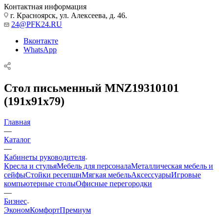
Контактная информация
г. Красноярск, ул. Алексеева, д. 46.
24@PFK24.RU
Вконтакте
WhatsApp
Стол письменный MNZ19310101
(191x91x79)
Главная
—
Каталог
—
Кабинеты руководителя
Кресла и стулья
Мебель для персонала
Металлическая мебель и
сейфы
Стойки ресепшн
Мягкая мебель
Аксессуары
Игровые
компьютерные столы
Офисные перегородки
—
Бизнес
Эконом
Комфорт
Премиум
—