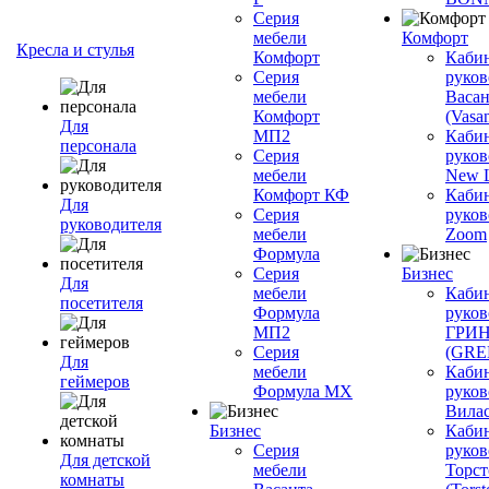
Серия
мебели
Комфорт
Кресла и стулья
Комфорт
Каби
Серия
руков
мебели
Васан
Комфорт
(Vasan
Для
МП2
Каби
персонала
Серия
руков
мебели
New L
Комфорт КФ
Каби
Для
Серия
руков
руководителя
мебели
Zoom
Формула
Серия
Бизнес
Для
мебели
Каби
посетителя
Формула
руков
МП2
ГРИ
Серия
(GR
Для
мебели
Каби
геймеров
Формула МХ
руков
Вилас
Бизнес
Каби
Серия
руков
Для детской
мебели
Торст
комнаты