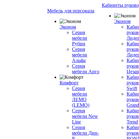
Кабинеты руково
Мебель для персонала
Эконом
Эконом
Каби
Серия
руков
мебели
Лиде
Рубин
Каби
Серия
руков
мебели
Лиде
Альфа
Каби
Серия
руков
мебели Арго
Цезар
Каби
Комфорт
руков
Серия
Swift
мебели
Каби
ЛЕМО
руков
(LEMO)
Grand
Серия
Каби
мебели New
руков
Line
Trend
Серия
Каби
мебели Дин-
руков
Р
BON