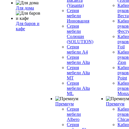
Васанта
(Torst
(Vasanta)
Каби
Для дома
Серия
руков
мебели
Вестар
Инновация
Каби
Для баров и
Серия
руков
кафе
мебели
Фесту
Солюшн
Каби
(SOLUTION)
руков
Серия
Foil
мебели A4
Каби
Серия
руков
мебели Alta
Zion
Серия
Каби
мебели Alta
руков
MT
Point
Серия
Каби
мебели Alta
руков
ML
Monz
Премиум
Премиум
Серия
Каби
мебели
руков
Albero
Chica
Серия
Каби