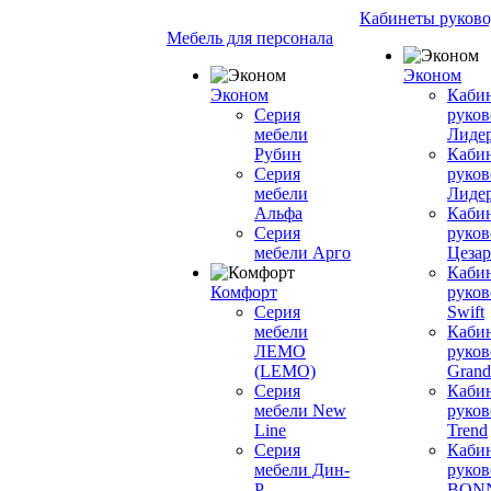
Кабинеты руково
Мебель для персонала
Эконом
Эконом
Каби
Серия
руков
мебели
Лиде
Рубин
Каби
Серия
руков
мебели
Лиде
Альфа
Каби
Серия
руков
мебели Арго
Цезар
Каби
Комфорт
руков
Серия
Swift
мебели
Каби
ЛЕМО
руков
(LEMO)
Grand
Серия
Каби
мебели New
руков
Line
Trend
Серия
Каби
мебели Дин-
руков
Р
BON