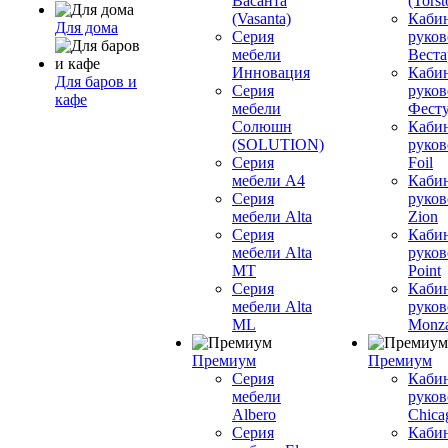
Васанта
(Torst
(Vasanta)
Каби
Для дома
Серия
руков
мебели
Вестар
Инновация
Каби
Для баров и
Серия
руков
кафе
мебели
Фесту
Солюшн
Каби
(SOLUTION)
руков
Серия
Foil
мебели A4
Каби
Серия
руков
мебели Alta
Zion
Серия
Каби
мебели Alta
руков
MT
Point
Серия
Каби
мебели Alta
руков
ML
Monz
Премиум
Премиум
Серия
Каби
мебели
руков
Albero
Chica
Серия
Каби