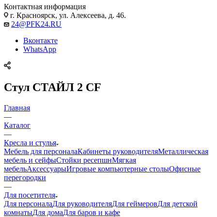
Контактная информация
г. Красноярск, ул. Алексеева, д. 46.
24@PFK24.RU
Вконтакте
WhatsApp
Стул СТАЙЛ 2 CF
Главная
—
Каталог
—
Кресла и стулья
Мебель для персонала
Кабинеты руководителя
Металлическая
мебель и сейфы
Стойки ресепшн
Мягкая
мебель
Аксессуары
Игровые компьютерные столы
Офисные
перегородки
—
Для посетителя
Для персонала
Для руководителя
Для геймеров
Для детской
комнаты
Для дома
Для баров и кафе