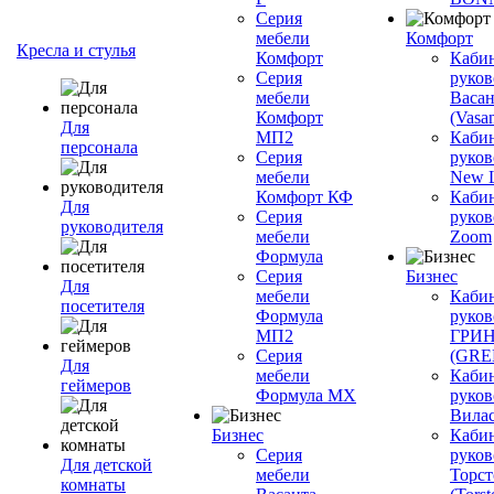
Серия
мебели
Комфорт
Кресла и стулья
Комфорт
Каби
Серия
руков
мебели
Васан
Комфорт
(Vasan
Для
МП2
Каби
персонала
Серия
руков
мебели
New L
Комфорт КФ
Каби
Для
Серия
руков
руководителя
мебели
Zoom
Формула
Серия
Бизнес
Для
мебели
Каби
посетителя
Формула
руков
МП2
ГРИ
Серия
(GR
Для
мебели
Каби
геймеров
Формула МХ
руков
Вилас
Бизнес
Каби
Серия
руков
Для детской
мебели
Торст
комнаты