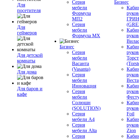
Серия
Бизнес
Для
мебели
Каби
посетителя
Формула
руков
МП2
ГРИ
Серия
(GR
Для
мебели
Каби
геймеров
Формула МХ
руков
Вилас
Бизнес
Каби
Серия
руков
Для детской
мебели
Торст
комнаты
Васанта
(Torst
(Vasanta)
Каби
Для дома
Серия
руков
мебели
Вестар
Инновация
Каби
Для баров и
Серия
руков
кафе
мебели
Фесту
Солюшн
Каби
(SOLUTION)
руков
Серия
Foil
мебели A4
Каби
Серия
руков
мебели Alta
Zion
Серия
Каби