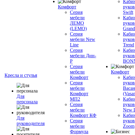
Каби
Комфорт
руков
Серия
Swift
мебели
Каби
ЛЕМО
руков
(LEMO)
Grand
Серия
Каби
мебели New
руков
Line
Trend
Серия
Каби
мебели Дин-
руков
Р
BON
Серия
мебели
Комфорт
Кресла и стулья
Комфорт
Каби
Серия
руков
мебели
Васан
Комфорт
(Vasan
Для
МП2
Каби
персонала
Серия
руков
мебели
New L
Комфорт КФ
Каби
Для
Серия
руков
руководителя
мебели
Zoom
Формула