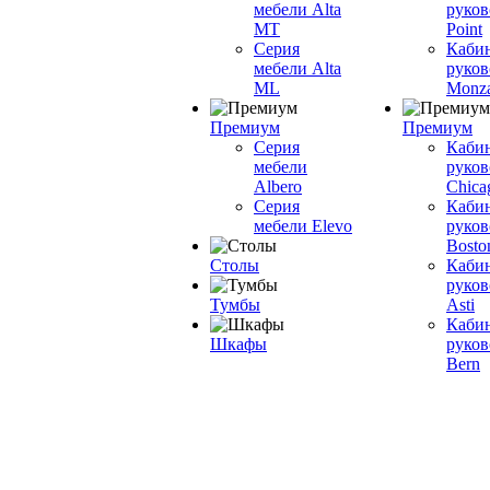
мебели Alta
руков
MT
Point
Серия
Каби
мебели Alta
руков
ML
Monz
Премиум
Премиум
Серия
Каби
мебели
руков
Albero
Chica
Серия
Каби
мебели Elevo
руков
Bosto
Столы
Каби
руков
Тумбы
Asti
Каби
Шкафы
руков
Bern