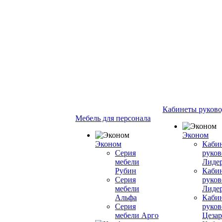
Кабинеты руково
Мебель для персонала
Эконом
Эконом
Каби
Серия
руков
мебели
Лиде
Рубин
Каби
Серия
руков
мебели
Лиде
Альфа
Каби
Серия
руков
мебели Арго
Цезар