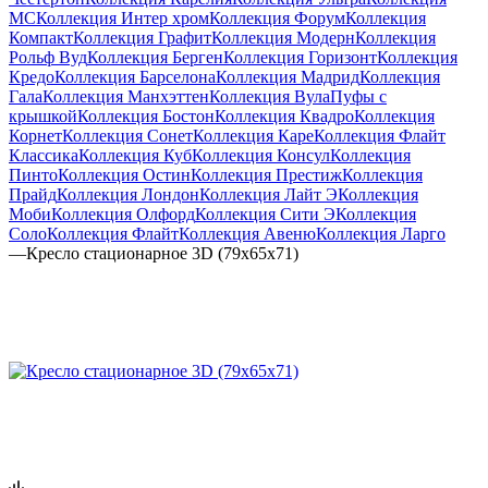
МС
Коллекция Интер хром
Коллекция Форум
Коллекция
Компакт
Коллекция Графит
Коллекция Модерн
Коллекция
Рольф Вуд
Коллекция Берген
Коллекция Горизонт
Коллекция
Кредо
Коллекция Барселона
Коллекция Мадрид
Коллекция
Гала
Коллекция Манхэттен
Коллекция Вула
Пуфы с
крышкой
Коллекция Бостон
Коллекция Квадро
Коллекция
Корнет
Коллекция Сонет
Коллекция Каре
Коллекция Флайт
Классика
Коллекция Куб
Коллекция Консул
Коллекция
Пинто
Коллекция Остин
Коллекция Престиж
Коллекция
Прайд
Коллекция Лондон
Коллекция Лайт Э
Коллекция
Моби
Коллекция Олфорд
Коллекция Сити Э
Коллекция
Соло
Коллекция Флайт
Коллекция Авеню
Коллекция Ларго
—
Кресло стационарное 3D (79х65х71)