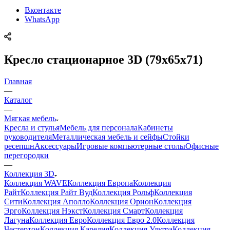
Вконтакте
WhatsApp
Кресло стационарное 3D (79х65х71)
Главная
—
Каталог
—
Мягкая мебель
Кресла и стулья
Мебель для персонала
Кабинеты
руководителя
Металлическая мебель и сейфы
Стойки
ресепшн
Аксессуары
Игровые компьютерные столы
Офисные
перегородки
—
Коллекция 3D
Коллекция WAVE
Коллекция Европа
Коллекция
Райт
Коллекция Райт Вуд
Коллекция Рольф
Коллекция
Сити
Коллекция Аполло
Коллекция Орион
Коллекция
Эрго
Коллекция Нэкст
Коллекция Смарт
Коллекция
Лагуна
Коллекция Евро
Коллекция Евро 2.0
Коллекция
Честертон
Коллекция Карелия
Коллекция Ультра
Коллекция