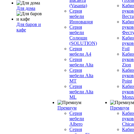
Васанта
(Torst
(Vasanta)
Каби
Для дома
Серия
руков
мебели
Вестар
Инновация
Каби
Для баров и
Серия
руков
кафе
мебели
Фесту
Солюшн
Каби
(SOLUTION)
руков
Серия
Foil
мебели A4
Каби
Серия
руков
мебели Alta
Zion
Серия
Каби
мебели Alta
руков
MT
Point
Серия
Каби
мебели Alta
руков
ML
Monz
Премиум
Премиум
Серия
Каби
мебели
руков
Albero
Chica
Серия
Каби