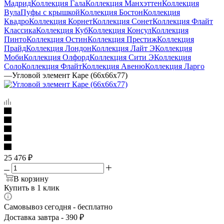
Мадрид
Коллекция Гала
Коллекция Манхэттен
Коллекция
Вула
Пуфы с крышкой
Коллекция Бостон
Коллекция
Квадро
Коллекция Корнет
Коллекция Сонет
Коллекция Флайт
Классика
Коллекция Куб
Коллекция Консул
Коллекция
Пинто
Коллекция Остин
Коллекция Престиж
Коллекция
Прайд
Коллекция Лондон
Коллекция Лайт Э
Коллекция
Моби
Коллекция Олфорд
Коллекция Сити Э
Коллекция
Соло
Коллекция Флайт
Коллекция Авеню
Коллекция Ларго
—
Угловой элемент Каре (66х66х77)
25 476
₽
В корзину
Купить в 1 клик
Самовывоз сегодня - бесплатно
Доставка завтра - 390 ₽