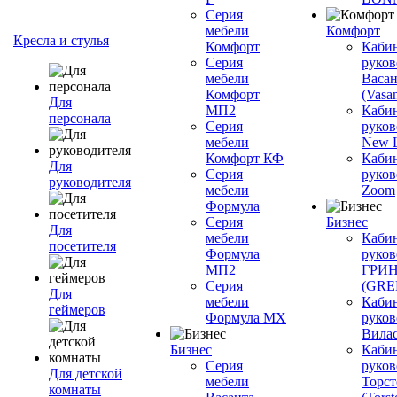
Серия
мебели
Комфорт
Кресла и стулья
Комфорт
Каби
Серия
руков
мебели
Васан
Комфорт
(Vasan
Для
МП2
Каби
персонала
Серия
руков
мебели
New L
Комфорт КФ
Каби
Для
Серия
руков
руководителя
мебели
Zoom
Формула
Серия
Бизнес
Для
мебели
Каби
посетителя
Формула
руков
МП2
ГРИ
Серия
(GR
Для
мебели
Каби
геймеров
Формула МХ
руков
Вилас
Бизнес
Каби
Серия
руков
Для детской
мебели
Торст
комнаты