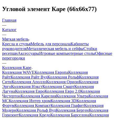
Угловой элемент Каре (66х66х77)
Главная
—
Каталог
—
Мягкая мебель
Кресла и стулья
Мебель для персонала
Кабинеты
руководителя
Металлическая мебель и сейфы
Стойки
ресепшн
Аксессуары
Игровые компьютерные столы
Офисные
перегородки
—
Коллекция Каре
Коллекция WAVE
Коллекция Европа
Коллекция
Райт
Коллекция Райт Вуд
Коллекция Рольф
Коллекция
Сити
Коллекция Аполло
Коллекция Орион
Коллекция
Эрго
Коллекция Нэкст
Коллекция Смарт
Коллекция
Лагуна
Коллекция Евро
Коллекция Евро 2.0
Коллекция
Честертон
Коллекция Карелия
Коллекция Ультра
Коллекция
МС
Коллекция Интер хром
Коллекция 3D
Коллекция
Форум
Коллекция Компакт
Коллекция Графит
Коллекция
Модерн
Коллекция Рольф Вуд
Коллекция Берген
Коллекция
Горизонт
Коллекция Кредо
Коллекция Барселона
Коллекция