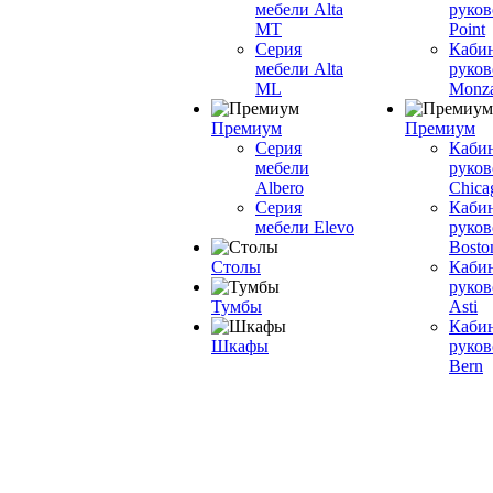
мебели Alta
руков
MT
Point
Серия
Каби
мебели Alta
руков
ML
Monz
Премиум
Премиум
Серия
Каби
мебели
руков
Albero
Chica
Серия
Каби
мебели Elevo
руков
Bosto
Столы
Каби
руков
Тумбы
Asti
Каби
Шкафы
руков
Bern