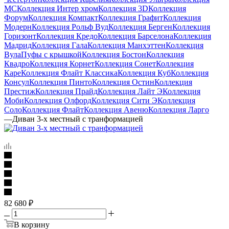
МС
Коллекция Интер хром
Коллекция 3D
Коллекция
Форум
Коллекция Компакт
Коллекция Графит
Коллекция
Модерн
Коллекция Рольф Вуд
Коллекция Берген
Коллекция
Горизонт
Коллекция Кредо
Коллекция Барселона
Коллекция
Мадрид
Коллекция Гала
Коллекция Манхэттен
Коллекция
Вула
Пуфы с крышкой
Коллекция Бостон
Коллекция
Квадро
Коллекция Корнет
Коллекция Сонет
Коллекция
Каре
Коллекция Флайт Классика
Коллекция Куб
Коллекция
Консул
Коллекция Пинто
Коллекция Остин
Коллекция
Престиж
Коллекция Прайд
Коллекция Лайт Э
Коллекция
Моби
Коллекция Олфорд
Коллекция Сити Э
Коллекция
Соло
Коллекция Флайт
Коллекция Авеню
Коллекция Ларго
—
Диван 3-х местный с транформацией
82 680
₽
В корзину