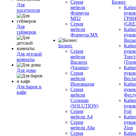
Серия
Бизнес
Для
мебели
Каби
посетителя
Формула
руков
МП2
ГРИ
Серия
(GR
Для
мебели
Каби
геймеров
Формула МХ
руков
Вилас
Бизнес
Каби
Серия
руков
Для детской
мебели
Торст
комнаты
Васанта
(Torst
(Vasanta)
Каби
Для дома
Серия
руков
мебели
Вестар
Инновация
Каби
Для баров и
Серия
руков
кафе
мебели
Фесту
Солюшн
Каби
(SOLUTION)
руков
Серия
Foil
мебели A4
Каби
Серия
руков
мебели Alta
Zion
Серия
Каби