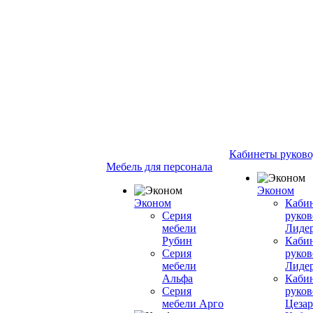
Кабинеты руково
Мебель для персонала
Эконом
Эконом
Каби
Серия
руков
мебели
Лиде
Рубин
Каби
Серия
руков
мебели
Лиде
Альфа
Каби
Серия
руков
мебели Арго
Цезар