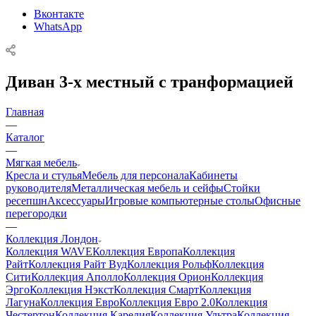
Вконтакте
WhatsApp
Диван 3-х местный с транформацией
Главная
—
Каталог
—
Мягкая мебель
Кресла и стулья
Мебель для персонала
Кабинеты
руководителя
Металлическая мебель и сейфы
Стойки
ресепшн
Аксессуары
Игровые компьютерные столы
Офисные
перегородки
—
Коллекция Лондон
Коллекция WAVE
Коллекция Европа
Коллекция
Райт
Коллекция Райт Вуд
Коллекция Рольф
Коллекция
Сити
Коллекция Аполло
Коллекция Орион
Коллекция
Эрго
Коллекция Нэкст
Коллекция Смарт
Коллекция
Лагуна
Коллекция Евро
Коллекция Евро 2.0
Коллекция
Честертон
Коллекция Карелия
Коллекция Ультра
Коллекция