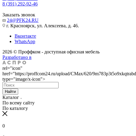
8 (391) 292-92-46
Заказать звонок
24@PFK24.RU
г. Красноярск, ул. Алексеева, д. 46.
Вконтакте
WhatsApp
2026 © Проффком - доступная офисная мебель
Разработано в
rel="icon"
href="https://proffcom24.ru/upload/CMax/620/9m783p3t5o9xkqtrab
type="image/x-icon">
Найти
Каталог
По всему сайту
По каталогу
0