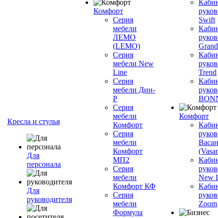
Каби
Комфорт
руков
Серия
Swift
мебели
Каби
ЛЕМО
руков
(LEMO)
Grand
Серия
Каби
мебели New
руков
Line
Trend
Серия
Каби
мебели Дин-
руков
Р
BON
Серия
мебели
Комфорт
Кресла и стулья
Комфорт
Каби
Серия
руков
мебели
Васан
Комфорт
(Vasan
Для
МП2
Каби
персонала
Серия
руков
мебели
New L
Комфорт КФ
Каби
Для
Серия
руков
руководителя
мебели
Zoom
Формула