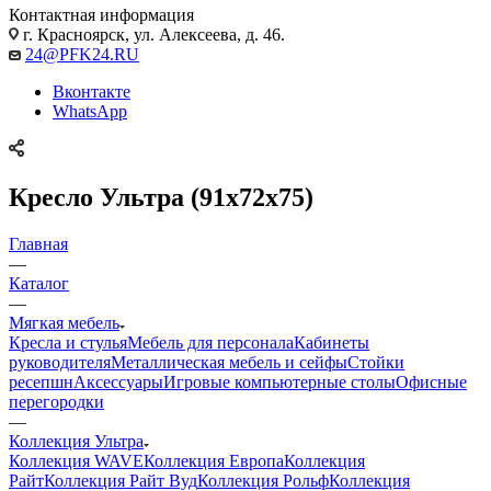
Контактная информация
г. Красноярск, ул. Алексеева, д. 46.
24@PFK24.RU
Вконтакте
WhatsApp
Кресло Ультра (91х72х75)
Главная
—
Каталог
—
Мягкая мебель
Кресла и стулья
Мебель для персонала
Кабинеты
руководителя
Металлическая мебель и сейфы
Стойки
ресепшн
Аксессуары
Игровые компьютерные столы
Офисные
перегородки
—
Коллекция Ультра
Коллекция WAVE
Коллекция Европа
Коллекция
Райт
Коллекция Райт Вуд
Коллекция Рольф
Коллекция