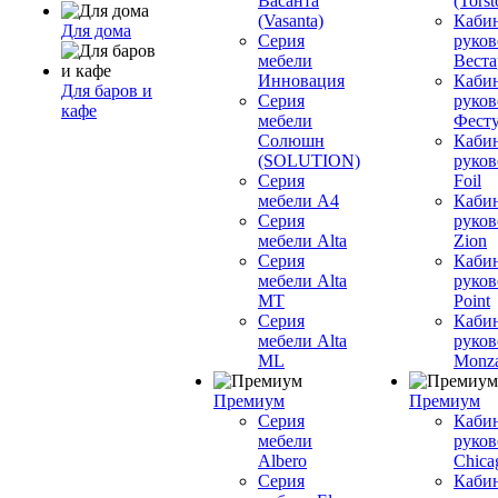
Васанта
(Torst
(Vasanta)
Каби
Для дома
Серия
руков
мебели
Вестар
Инновация
Каби
Для баров и
Серия
руков
кафе
мебели
Фесту
Солюшн
Каби
(SOLUTION)
руков
Серия
Foil
мебели A4
Каби
Серия
руков
мебели Alta
Zion
Серия
Каби
мебели Alta
руков
MT
Point
Серия
Каби
мебели Alta
руков
ML
Monz
Премиум
Премиум
Серия
Каби
мебели
руков
Albero
Chica
Серия
Каби