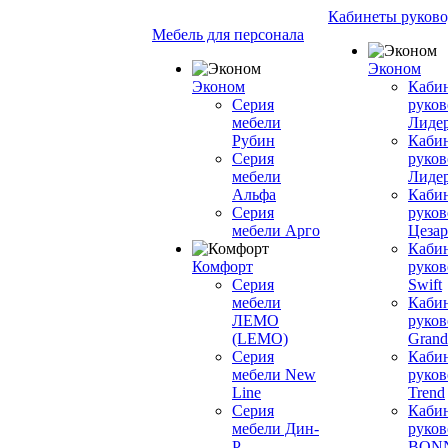
Кабинеты руково
Мебель для персонала
Эконом
Эконом
Каби
Серия
руков
мебели
Лиде
Рубин
Каби
Серия
руков
мебели
Лиде
Альфа
Каби
Серия
руков
мебели Арго
Цезар
Каби
Комфорт
руков
Серия
Swift
мебели
Каби
ЛЕМО
руков
(LEMO)
Grand
Серия
Каби
мебели New
руков
Line
Trend
Серия
Каби
мебели Дин-
руков
Р
BON