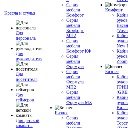
Серия
мебели
Комфорт
Кресла и стулья
Комфорт
Каби
Серия
руков
мебели
Васан
Комфорт
(Vasan
Для
МП2
Каби
персонала
Серия
руков
мебели
New L
Комфорт КФ
Каби
Для
Серия
руков
руководителя
мебели
Zoom
Формула
Серия
Бизнес
Для
мебели
Каби
посетителя
Формула
руков
МП2
ГРИ
Серия
(GR
Для
мебели
Каби
геймеров
Формула МХ
руков
Вилас
Бизнес
Каби
Серия
руков
Для детской
мебели
Торст
комнаты