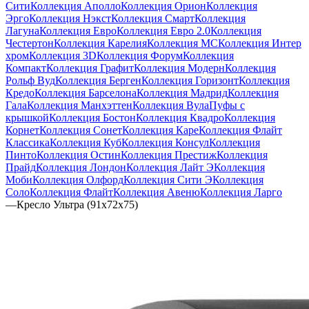
Сити
Коллекция Аполло
Коллекция Орион
Коллекция
Эрго
Коллекция Нэкст
Коллекция Смарт
Коллекция
Лагуна
Коллекция Евро
Коллекция Евро 2.0
Коллекция
Честертон
Коллекция Карелия
Коллекция МС
Коллекция Интер
хром
Коллекция 3D
Коллекция Форум
Коллекция
Компакт
Коллекция Графит
Коллекция Модерн
Коллекция
Рольф Вуд
Коллекция Берген
Коллекция Горизонт
Коллекция
Кредо
Коллекция Барселона
Коллекция Мадрид
Коллекция
Гала
Коллекция Манхэттен
Коллекция Вула
Пуфы с
крышкой
Коллекция Бостон
Коллекция Квадро
Коллекция
Корнет
Коллекция Сонет
Коллекция Каре
Коллекция Флайт
Классика
Коллекция Куб
Коллекция Консул
Коллекция
Пинто
Коллекция Остин
Коллекция Престиж
Коллекция
Прайд
Коллекция Лондон
Коллекция Лайт Э
Коллекция
Моби
Коллекция Олфорд
Коллекция Сити Э
Коллекция
Соло
Коллекция Флайт
Коллекция Авеню
Коллекция Ларго
—
Кресло Ультра (91х72х75)