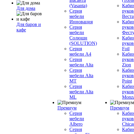
Васанта
(Torst
(Vasanta)
Каби
Для дома
Серия
руков
мебели
Вестар
Инновация
Каби
Для баров и
Серия
руков
кафе
мебели
Фесту
Солюшн
Каби
(SOLUTION)
руков
Серия
Foil
мебели A4
Каби
Серия
руков
мебели Alta
Zion
Серия
Каби
мебели Alta
руков
MT
Point
Серия
Каби
мебели Alta
руков
ML
Monz
Премиум
Премиум
Серия
Каби
мебели
руков
Albero
Chica
Серия
Каби