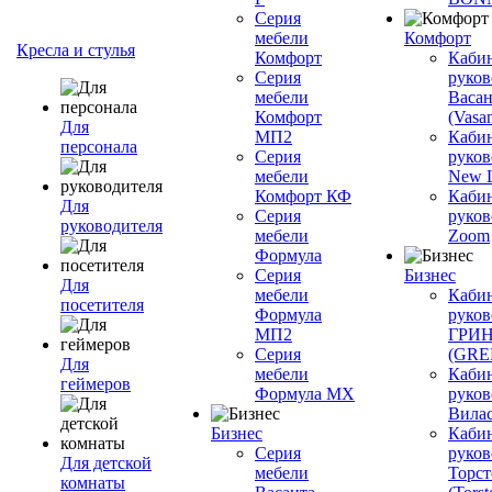
Серия
мебели
Комфорт
Кресла и стулья
Комфорт
Каби
Серия
руков
мебели
Васан
Комфорт
(Vasan
Для
МП2
Каби
персонала
Серия
руков
мебели
New L
Комфорт КФ
Каби
Для
Серия
руков
руководителя
мебели
Zoom
Формула
Серия
Бизнес
Для
мебели
Каби
посетителя
Формула
руков
МП2
ГРИ
Серия
(GR
Для
мебели
Каби
геймеров
Формула МХ
руков
Вилас
Бизнес
Каби
Серия
руков
Для детской
мебели
Торст
комнаты