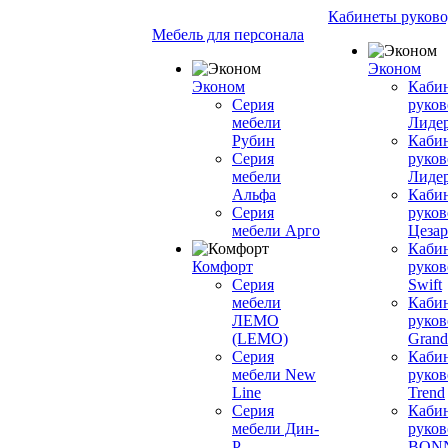
Кабинеты руково
Мебель для персонала
Эконом
Эконом
Каби
Серия
руков
мебели
Лиде
Рубин
Каби
Серия
руков
мебели
Лиде
Альфа
Каби
Серия
руков
мебели Арго
Цезар
Каби
Комфорт
руков
Серия
Swift
мебели
Каби
ЛЕМО
руков
(LEMO)
Grand
Серия
Каби
мебели New
руков
Line
Trend
Серия
Каби
мебели Дин-
руков
Р
BON