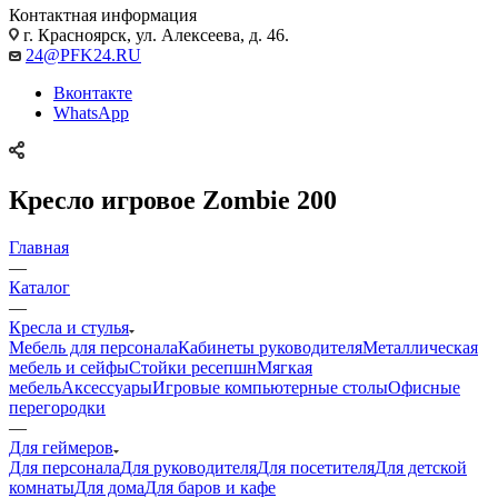
Контактная информация
г. Красноярск, ул. Алексеева, д. 46.
24@PFK24.RU
Вконтакте
WhatsApp
Кресло игровое Zombie 200
Главная
—
Каталог
—
Кресла и стулья
Мебель для персонала
Кабинеты руководителя
Металлическая
мебель и сейфы
Стойки ресепшн
Мягкая
мебель
Аксессуары
Игровые компьютерные столы
Офисные
перегородки
—
Для геймеров
Для персонала
Для руководителя
Для посетителя
Для детской
комнаты
Для дома
Для баров и кафе