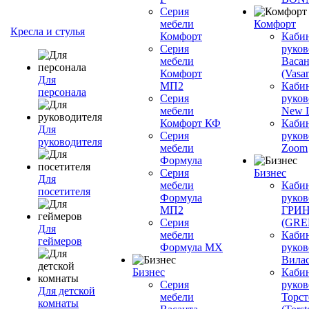
Серия
мебели
Комфорт
Кресла и стулья
Комфорт
Каби
Серия
руков
мебели
Васан
Комфорт
(Vasan
Для
МП2
Каби
персонала
Серия
руков
мебели
New L
Комфорт КФ
Каби
Для
Серия
руков
руководителя
мебели
Zoom
Формула
Серия
Бизнес
Для
мебели
Каби
посетителя
Формула
руков
МП2
ГРИ
Серия
(GR
Для
мебели
Каби
геймеров
Формула МХ
руков
Вилас
Бизнес
Каби
Серия
руков
Для детской
мебели
Торст
комнаты