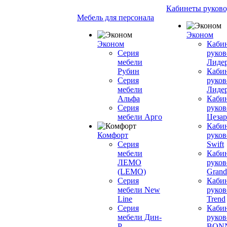
Кабинеты руково
Мебель для персонала
Эконом
Эконом
Каби
Серия
руков
мебели
Лиде
Рубин
Каби
Серия
руков
мебели
Лиде
Альфа
Каби
Серия
руков
мебели Арго
Цезар
Каби
Комфорт
руков
Серия
Swift
мебели
Каби
ЛЕМО
руков
(LEMO)
Grand
Серия
Каби
мебели New
руков
Line
Trend
Серия
Каби
мебели Дин-
руков
Р
BON