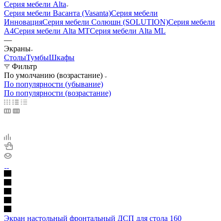
Серия мебели Alta
Серия мебели Васанта (Vasanta)
Серия мебели
Инновация
Серия мебели Солюшн (SOLUTION)
Серия мебели
A4
Серия мебели Alta MT
Серия мебели Alta ML
—
Экраны
Столы
Тумбы
Шкафы
Фильтр
По умолчанию (возрастание)
По популярности (убывание)
По популярности (возрастание)
Экран настольный фронтальный ДСП для стола 160