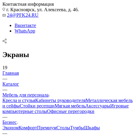
Контактная информация
г. Красноярск, ул. Алексеева, д. 46.
24@PFK24.RU
Вконтакте
WhatsApp
Экраны
19
Главная
—
Каталог
—
Мебель для персонала
Кресла и стулья
Кабинеты руководителя
Металлическая мебель
и сейфы
Стойки ресепшн
Мягкая мебель
Аксессуары
Игровые
компьютерные столы
Офисные перегородки
—
Бизнес
Эконом
Комфорт
Премиум
Столы
Тумбы
Шкафы
—