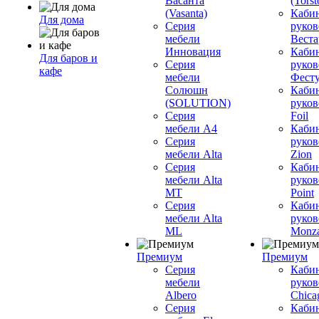
Васанта
(Torst
(Vasanta)
Каби
Для дома
Серия
руков
мебели
Вестар
Инновация
Каби
Для баров и
Серия
руков
кафе
мебели
Фесту
Солюшн
Каби
(SOLUTION)
руков
Серия
Foil
мебели A4
Каби
Серия
руков
мебели Alta
Zion
Серия
Каби
мебели Alta
руков
MT
Point
Серия
Каби
мебели Alta
руков
ML
Monz
Премиум
Премиум
Серия
Каби
мебели
руков
Albero
Chica
Серия
Каби