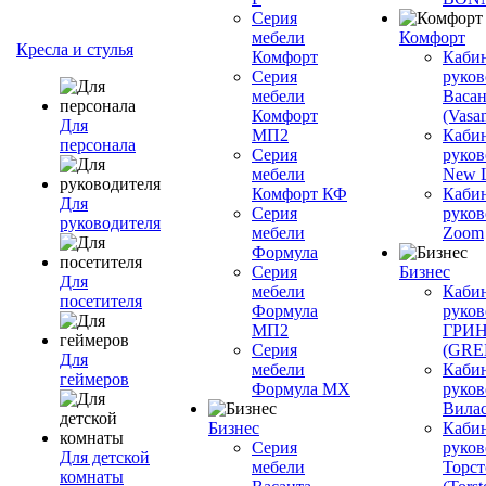
Серия
мебели
Комфорт
Кресла и стулья
Комфорт
Каби
Серия
руков
мебели
Васан
Комфорт
(Vasan
Для
МП2
Каби
персонала
Серия
руков
мебели
New L
Комфорт КФ
Каби
Для
Серия
руков
руководителя
мебели
Zoom
Формула
Серия
Бизнес
Для
мебели
Каби
посетителя
Формула
руков
МП2
ГРИ
Серия
(GR
Для
мебели
Каби
геймеров
Формула МХ
руков
Вилас
Бизнес
Каби
Серия
руков
Для детской
мебели
Торст
комнаты