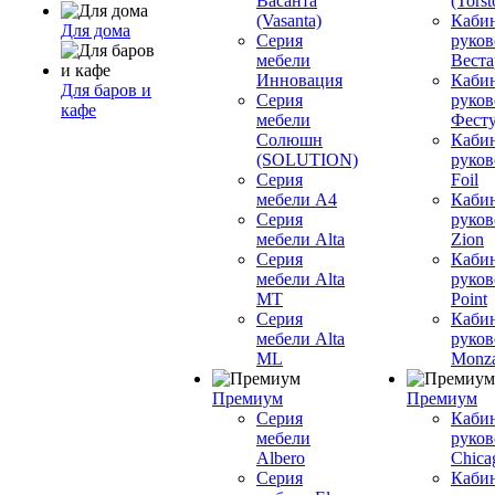
Васанта
(Torst
(Vasanta)
Каби
Для дома
Серия
руков
мебели
Вестар
Инновация
Каби
Для баров и
Серия
руков
кафе
мебели
Фесту
Солюшн
Каби
(SOLUTION)
руков
Серия
Foil
мебели A4
Каби
Серия
руков
мебели Alta
Zion
Серия
Каби
мебели Alta
руков
MT
Point
Серия
Каби
мебели Alta
руков
ML
Monz
Премиум
Премиум
Серия
Каби
мебели
руков
Albero
Chica
Серия
Каби