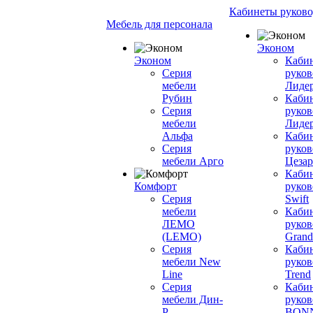
Кабинеты руково
Мебель для персонала
Эконом
Эконом
Каби
Серия
руков
мебели
Лиде
Рубин
Каби
Серия
руков
мебели
Лиде
Альфа
Каби
Серия
руков
мебели Арго
Цезар
Каби
Комфорт
руков
Серия
Swift
мебели
Каби
ЛЕМО
руков
(LEMO)
Grand
Серия
Каби
мебели New
руков
Line
Trend
Серия
Каби
мебели Дин-
руков
Р
BON