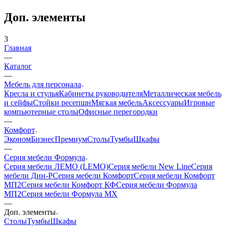
Доп. элементы
3
Главная
—
Каталог
—
Мебель для персонала
Кресла и стулья
Кабинеты руководителя
Металлическая мебель
и сейфы
Стойки ресепшн
Мягкая мебель
Аксессуары
Игровые
компьютерные столы
Офисные перегородки
—
Комфорт
Эконом
Бизнес
Премиум
Столы
Тумбы
Шкафы
—
Серия мебели Формула
Серия мебели ЛЕМО (LEMO)
Серия мебели New Line
Серия
мебели Дин-Р
Серия мебели Комфорт
Серия мебели Комфорт
МП2
Серия мебели Комфорт КФ
Серия мебели Формула
МП2
Серия мебели Формула МХ
—
Доп. элементы
Столы
Тумбы
Шкафы