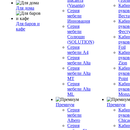
Васанта
(Torst
(Vasanta)
Каби
Для дома
Серия
руков
мебели
Вестар
Инновация
Каби
Для баров и
Серия
руков
кафе
мебели
Фесту
Солюшн
Каби
(SOLUTION)
руков
Серия
Foil
мебели A4
Каби
Серия
руков
мебели Alta
Zion
Серия
Каби
мебели Alta
руков
MT
Point
Серия
Каби
мебели Alta
руков
ML
Monz
Премиум
Премиум
Серия
Каби
мебели
руков
Albero
Chica
Серия
Каби