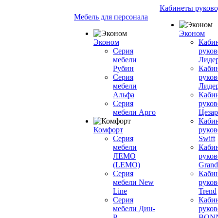
Кабинеты руково
Мебель для персонала
Эконом
Эконом
Каби
Серия
руков
мебели
Лиде
Рубин
Каби
Серия
руков
мебели
Лиде
Альфа
Каби
Серия
руков
мебели Арго
Цезар
Каби
Комфорт
руков
Серия
Swift
мебели
Каби
ЛЕМО
руков
(LEMO)
Grand
Серия
Каби
мебели New
руков
Line
Trend
Серия
Каби
мебели Дин-
руков
Р
BON