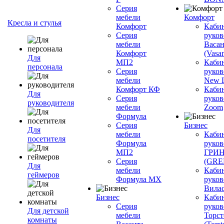
Серия
мебели
Комфорт
Кресла и стулья
Комфорт
Каби
Серия
руков
мебели
Васан
Комфорт
(Vasan
Для
МП2
Каби
персонала
Серия
руков
мебели
New L
Комфорт КФ
Каби
Для
Серия
руков
руководителя
мебели
Zoom
Формула
Серия
Бизнес
Для
мебели
Каби
посетителя
Формула
руков
МП2
ГРИ
Серия
(GR
Для
мебели
Каби
геймеров
Формула МХ
руков
Вилас
Бизнес
Каби
Серия
руков
Для детской
мебели
Торст
комнаты