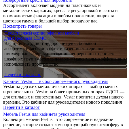
Комфортные кресла для персонала
Ассортимент включает модели на пластиковых и
металлических каркасах, кресла с регулировкой высоты и
возможностью фиксации в любом положении, широкая
цветовая гамма и большой выбор порадуют вас.
Посмотреть товары
Представляем серию офисной мебели
для персонала LEMO
Вас приятно удивят недорогие цены, большой
ассортимент мебели в офис и качество материалов,
популярные размеры и создание непрерывных цепочек
шкафных групп - это все позволит максимально эффективно
использовать пространство.
Перейти в каталог
Кабинет Vestar — выбор современного руководителя
Vestar на дерзких металлических опорах — выбор смелых
и решительных. Vestar на более привычных опорах ЛДСП —
для стильных и современных. Vestar пропитан духом нашего
времени. Это кабинет для руководителей нового поколения
Перейти в каталог
Мебель Festus для кабинета руководителя
Коллекция мебели Festus - это современное и надежное
решение, которое создаст комфортную рабочую атмосферу в