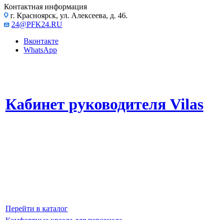
Контактная информация
г. Красноярск, ул. Алексеева, д. 46.
24@PFK24.RU
Вконтакте
WhatsApp
Кабинет руководителя Vilas
Высокое качество материалов и внимание к деталям.
Продуманная конструкция обеспечивает максимальное удобство и
подчеркивает статус владельца.
Эта серия мебели станет прекрасным выбором для тех, кто ценит
качество, инновационный дизайн и максимальный комфорт в своем
офисе.
Перейти в каталог