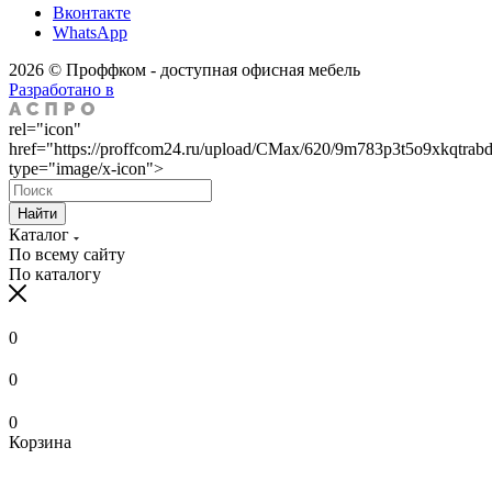
Вконтакте
WhatsApp
2026 © Проффком - доступная офисная мебель
Разработано в
rel="icon"
href="https://proffcom24.ru/upload/CMax/620/9m783p3t5o9xkqtrab
type="image/x-icon">
Найти
Каталог
По всему сайту
По каталогу
0
0
0
Корзина