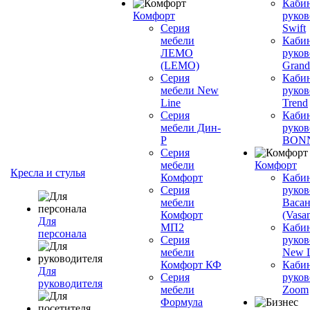
Каби
Комфорт
руков
Серия
Swift
мебели
Каби
ЛЕМО
руков
(LEMO)
Grand
Серия
Каби
мебели New
руков
Line
Trend
Серия
Каби
мебели Дин-
руков
Р
BON
Серия
мебели
Комфорт
Кресла и стулья
Комфорт
Каби
Серия
руков
мебели
Васан
Комфорт
(Vasan
Для
МП2
Каби
персонала
Серия
руков
мебели
New L
Комфорт КФ
Каби
Для
Серия
руков
руководителя
мебели
Zoom
Формула