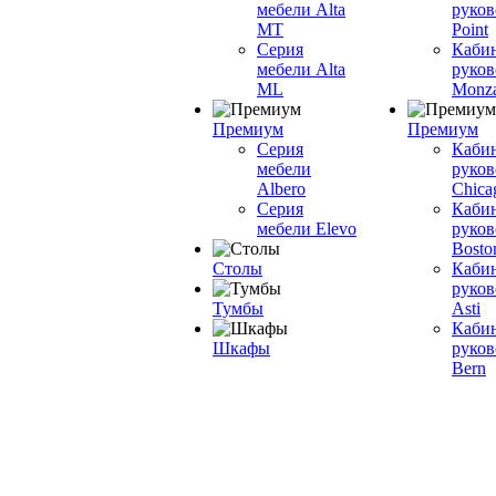
мебели Alta
руков
MT
Point
Серия
Каби
мебели Alta
руков
ML
Monz
Премиум
Премиум
Серия
Каби
мебели
руков
Albero
Chica
Серия
Каби
мебели Elevo
руков
Bosto
Столы
Каби
руков
Тумбы
Asti
Каби
Шкафы
руков
Bern