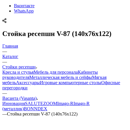
Вконтакте
WhatsApp
Стойка ресепшн V-87 (140x76x122)
Главная
—
Каталог
—
Стойки ресепшн
Кресла и стулья
Мебель для персонала
Кабинеты
руководителя
Металлическая мебель и сейфы
Мягкая
мебель
Аксессуары
Игровые компьютерные столы
Офисные
перегородки
—
Васанта (Vasanta)
Инновация
SALUTE
ZOOM
Imago-R
Imago-R
(металлик)
BONN
DEX
—
Стойка ресепшн V-87 (140x76x122)