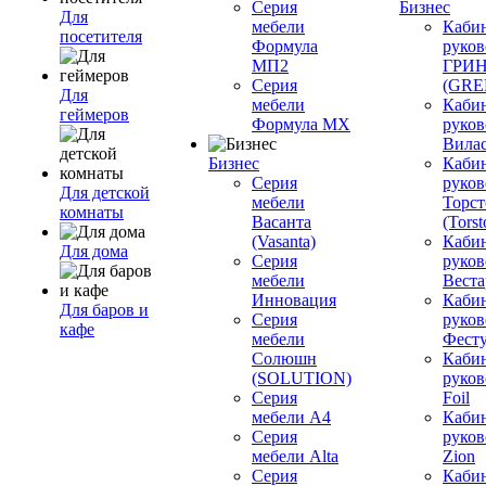
Серия
Бизнес
Для
мебели
Каби
посетителя
Формула
руков
МП2
ГРИ
Серия
(GR
Для
мебели
Каби
геймеров
Формула МХ
руков
Вилас
Бизнес
Каби
Серия
руков
Для детской
мебели
Торст
комнаты
Васанта
(Torst
(Vasanta)
Каби
Для дома
Серия
руков
мебели
Вестар
Инновация
Каби
Для баров и
Серия
руков
кафе
мебели
Фесту
Солюшн
Каби
(SOLUTION)
руков
Серия
Foil
мебели A4
Каби
Серия
руков
мебели Alta
Zion
Серия
Каби