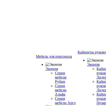
Кабинеты руково
Мебель для персонала
Эконом
Эконом
Каби
Серия
руков
мебели
Лиде
Рубин
Каби
Серия
руков
мебели
Лиде
Альфа
Каби
Серия
руков
мебели Арго
Цезар