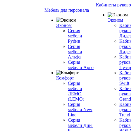
Кабинеты руково
Мебель для персонала
Эконом
Эконом
Каби
Серия
руков
мебели
Лиде
Рубин
Каби
Серия
руков
мебели
Лиде
Альфа
Каби
Серия
руков
мебели Арго
Цезар
Каби
Комфорт
руков
Серия
Swift
мебели
Каби
ЛЕМО
руков
(LEMO)
Grand
Серия
Каби
мебели New
руков
Line
Trend
Серия
Каби
мебели Дин-
руков
Р
BON