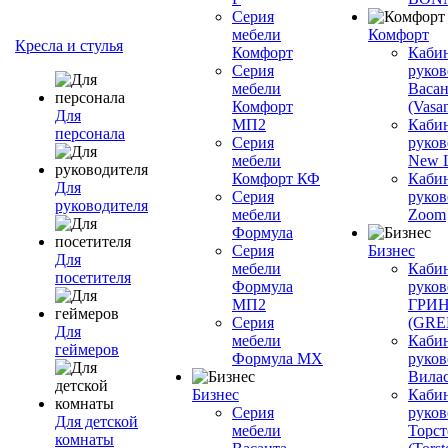
Серия
мебели
Комфорт
Кресла и стулья
Комфорт
Каби
Серия
руков
мебели
Васан
Комфорт
(Vasan
Для
МП2
Каби
персонала
Серия
руков
мебели
New L
Комфорт КФ
Каби
Для
Серия
руков
руководителя
мебели
Zoom
Формула
Серия
Бизнес
Для
мебели
Каби
посетителя
Формула
руков
МП2
ГРИ
Серия
(GR
Для
мебели
Каби
геймеров
Формула МХ
руков
Вилас
Бизнес
Каби
Серия
руков
Для детской
мебели
Торст
комнаты