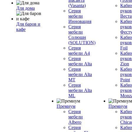
Васанта
(Torst
(Vasanta)
Каби
Для дома
Серия
руков
мебели
Вестар
Инновация
Каби
Для баров и
Серия
руков
кафе
мебели
Фесту
Солюшн
Каби
(SOLUTION)
руков
Серия
Foil
мебели A4
Каби
Серия
руков
мебели Alta
Zion
Серия
Каби
мебели Alta
руков
MT
Point
Серия
Каби
мебели Alta
руков
ML
Monz
Премиум
Премиум
Серия
Каби
мебели
руков
Albero
Chica
Серия
Каби