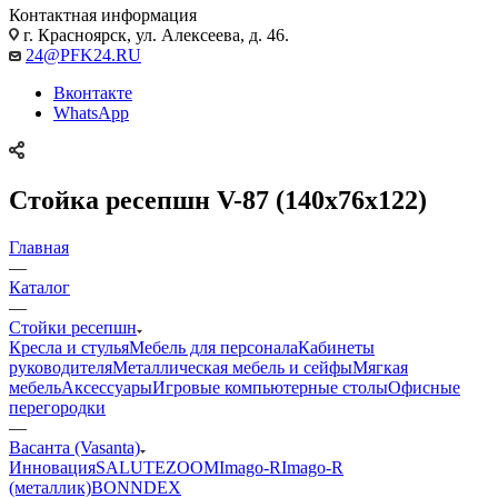
Контактная информация
г. Красноярск, ул. Алексеева, д. 46.
24@PFK24.RU
Вконтакте
WhatsApp
Стойка ресепшн V-87 (140x76x122)
Главная
—
Каталог
—
Стойки ресепшн
Кресла и стулья
Мебель для персонала
Кабинеты
руководителя
Металлическая мебель и сейфы
Мягкая
мебель
Аксессуары
Игровые компьютерные столы
Офисные
перегородки
—
Васанта (Vasanta)
Инновация
SALUTE
ZOOM
Imago-R
Imago-R
(металлик)
BONN
DEX